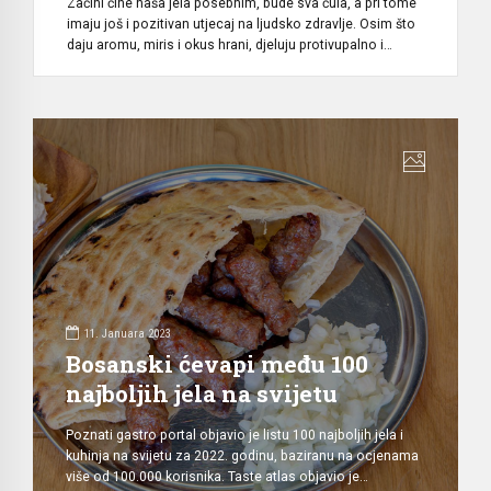
Začini čine naša jela posebnim, bude sva čula, a pri tome
imaju još i pozitivan utjecaj na ljudsko zdravlje. Osim što
daju aromu, miris i okus hrani, djeluju protivupalno i
antioksidacijski. Veliki broj njih ima i antiseptično
djelovanje. Tokom zime jedemo “težu” hranu pa je važno
kombinirati začine koji poboljšavaju probavu, snižavaju
skokove glukoze u […]
11. Januara 2023
Bosanski ćevapi među 100
najboljih jela na svijetu
Poznati gastro portal objavio je listu 100 najboljih jela i
kuhinja na svijetu za 2022. godinu, baziranu na ocjenama
više od 100.000 korisnika. Taste atlas objavio je