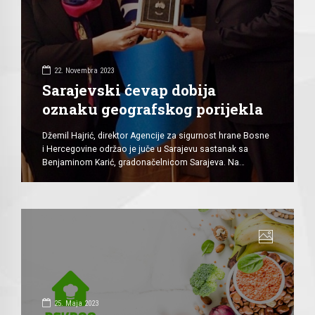
22. Novembra 2023
Sarajevski ćevap dobija
oznaku geografskog porijekla
Džemil Hajrić, direktor Agencije za sigurnost hrane Bosne
i Hercegovine održao je juče u Sarajevu sastanak sa
Benjaminom Karić, gradonačelnicom Sarajeva. Na
sastanku je razgovarano o procesu registracije oznake
geografskog porijekla “Sarajevskog ćevapa” koja se
provodi uz podršku Grada Sarajeva. Nosilac aktivnosti
registracije oznake geografskog porijekla “Sarajevskog
ćevapa” je Udruženje sarajevskih ćevabdžija. Postupak
registracije oznake geografskog porijekla, […]
25. Maja 2023