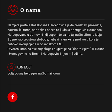
O nama
Namjera portala BoljaBosnaiHercegovina je da predstavi privredna,
naučna, kulturna, sportska i općenito ljudska postignuća Bosanaca i
Hercegovaca u domovini i dijaspori, te da na taj način afirmira Ideju
Bosne kao prostora slobode, ljubavi i vjerske raznolikosti koja je
duboko ukorijenjena u bosanskome tlu.
Otvoreni smo za sve prijedloge i sugestije za “dobre vijesti” iz Bosne
i Hercegovine i o Bosni i Hercegovini i njenim ljudima.
KONTAKT
boljabosnaihercegovina@gmail.com