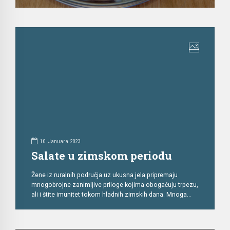
rekapitulaciju 2022. godine na osnovu najboljih kuhinja i
tradicionalnih jela. Uz neizostavnu dominaciju italijanskih,
grčkih, turskih specijaliteta, dosta jela dolazi i sa područja
Južne Amerike, ali i Azije, […]
10. Januara 2023
Salate u zimskom periodu
Žene iz ruralnih područja uz ukusna jela pripremaju
mnogobrojne zanimljive priloge kojima obogaćuju trpezu,
ali i štite imunitet tokom hladnih zimskih dana. Mnoga
domaćinstva s koljena na koljeno prenose tradicionalnu
recepturu za pravljenje ajvara, zimnice, kiselih krastavaca,
turšije, cvekle, kiselog kupusa i kiselog paradajza. Kiseli