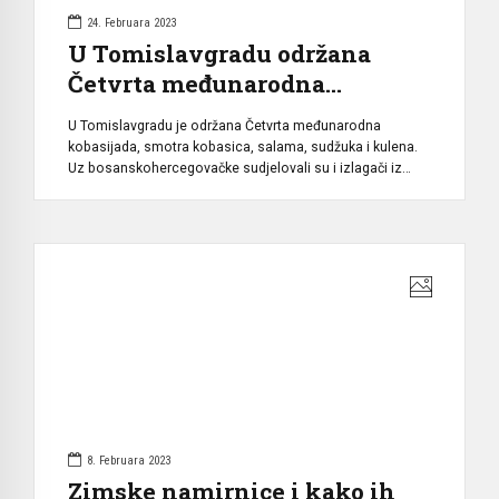
24. Februara 2023
U Tomislavgradu održana
Četvrta međunarodna
kobasijada
U Tomislavgradu je održana Četvrta međunarodna
kobasijada, smotra kobasica, salama, sudžuka i kulena.
Uz bosanskohercegovačke sudjelovali su i izlagači iz
Hrvatske, Slovenije i Mađarske. Manifestaciju je
organiziralo Udruženje „Duvanjski kobasičari“. Iako
postoji tek pet godina, Udruženje „Duvanjski kobasičari“
uspjela je organizirati i Četvrtu Međunarodnu smotru
suhomesnate delicije, a 128 sudionika kvalitetom svojih
proizvoda iznenadilo je […]
8. Februara 2023
Zimske namirnice i kako ih