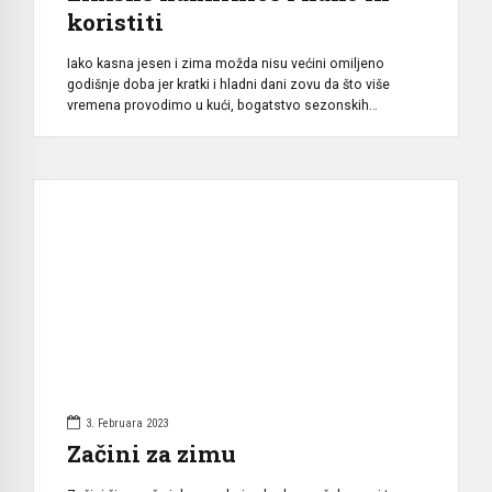
koristiti
Iako kasna jesen i zima možda nisu većini omiljeno
godišnje doba jer kratki i hladni dani zovu da što više
vremena provodimo u kući, bogatstvo sezonskih
namirnica nam i to vrijeme može učiniti poticajnim i
efikasnim. Možda je uvriježeno mišljenje kako su proljeće
i ljeto doba kada imamo najviše sezonskih namirnica, ali
ako malo bolje […]
3. Februara 2023
Začini za zimu