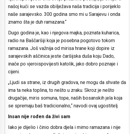
našoj kući se vazda obilježava naša tradicija i porijeklo
naše sarajevsko. 300 godina smo mi u Sarajevu i onda
znamo šta je duh ramazana.“
Dugo godina je, kao i njegova majka, poznata kuharica,
radio na Baščaršiji koja je posebna pogotovo tokom
ramazana. Još važnija od mirisa hrane koji dopire iz
sarajevskih aščinica jeste čaršijska duša koju Dado,
inače po vjeroispovijesti katolik, jako dobro poznaje i
cijeni.
„Ljudi sa strane, iz drugih gradova, ne mogu da shvate da
ima ta neka toplina, to nešto u zraku. Skroz je nešto
drugačije, miris somuna, tope, naših bosanskih jela koja
se spremaju baš tradicionalno,“ navodi ovaj ugostitelj.
Insan nije rođen da živi sam
Iako je dijelio i činio dobra djela i mimo ramazana i nije