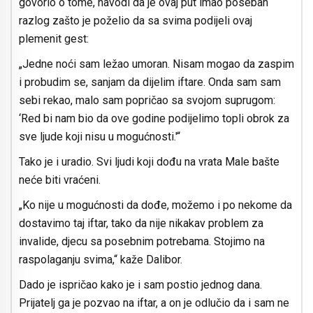
govorio o tome, navodi da je ovaj put imao poseban
razlog zašto je poželio da sa svima podijeli ovaj
plemenit gest:
„Jedne noći sam ležao umoran. Nisam mogao da zaspim
i probudim se, sanjam da dijelim iftare. Onda sam sam
sebi rekao, malo sam popričao sa svojom suprugom:
‘Red bi nam bio da ove godine podijelimo topli obrok za
sve ljude koji nisu u mogućnosti.'“
Tako je i uradio. Svi ljudi koji dođu na vrata Male bašte
neće biti vraćeni.
„Ko nije u mogućnosti da dođe, možemo i po nekome da
dostavimo taj iftar, tako da nije nikakav problem za
invalide, djecu sa posebnim potrebama. Stojimo na
raspolaganju svima,“ kaže Dalibor.
Dado je ispričao kako je i sam postio jednog dana.
Prijatelj ga je pozvao na iftar, a on je odlučio da i sam ne