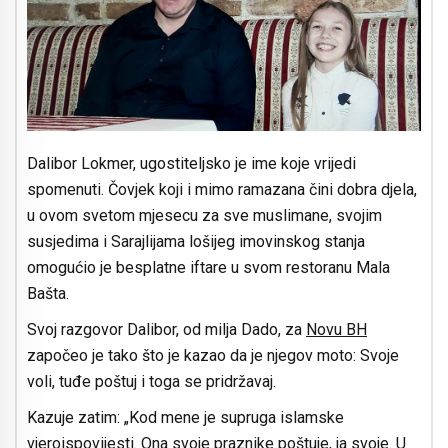
Dalibor Lokmer, ugostiteljsko je ime koje vrijedi
spomenuti. Čovjek koji i mimo ramazana čini dobra djela,
u ovom svetom mjesecu za sve muslimane, svojim
susjedima i Sarajlijama lošijeg imovinskog stanja
omogućio je besplatne iftare u svom restoranu Mala
Bašta.
Svoj razgovor Dalibor, od milja Dado, za
Novu BH
započeo je tako što je kazao da je njegov moto: Svoje
voli, tuđe poštuj i toga se pridržavaj.
Kazuje zatim: „Kod mene je supruga islamske
vjeroispovijesti. Ona svoje praznike poštuje, ja svoje. U