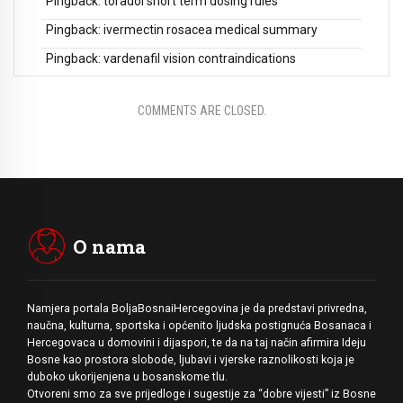
Pingback:
toradol short term dosing rules
Pingback:
ivermectin rosacea medical summary
Pingback:
vardenafil vision contraindications
COMMENTS ARE CLOSED.
O nama
Namjera portala BoljaBosnaiHercegovina je da predstavi privredna,
naučna, kulturna, sportska i općenito ljudska postignuća Bosanaca i
Hercegovaca u domovini i dijaspori, te da na taj način afirmira Ideju
Bosne kao prostora slobode, ljubavi i vjerske raznolikosti koja je
duboko ukorijenjena u bosanskome tlu.
Otvoreni smo za sve prijedloge i sugestije za “dobre vijesti” iz Bosne