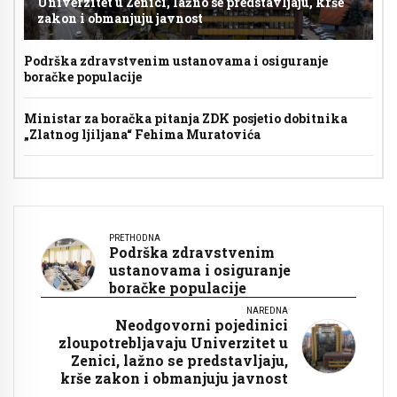
Univerzitet u Zenici, lažno se predstavljaju, krše
zakon i obmanjuju javnost
Podrška zdravstvenim ustanovama i osiguranje
boračke populacije
Ministar za boračka pitanja ZDK posjetio dobitnika
„Zlatnog ljiljana“ Fehima Muratovića
PRETHODNA
Podrška zdravstvenim
ustanovama i osiguranje
boračke populacije
NAREDNA
Neodgovorni pojedinici
zloupotrebljavaju Univerzitet u
Zenici, lažno se predstavljaju,
krše zakon i obmanjuju javnost