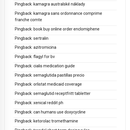
Pingback:
kamagra australské náklady
Pingback:
kamagra sans ordonnance comprime
franche comte
Pingback:
book buy online order enclomiphene
Pingback:
sertralin
Pingback:
azitromicina
Pingback:
flagyl for bv
Pingback:
cialis medication guide
Pingback:
semaglutida pastillas precio
Pingback:
orlistat medicaid coverage
Pingback:
semaglutid receptfritt tabletter
Pingback:
xenical reddit ph
Pingback:
can humans use doxycycline
Pingback:
ketorolac tromethamine