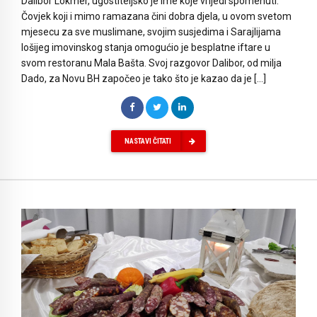
Dalibor Lokmer, ugostiteljsko je ime koje vrijedi spomenuti.
Čovjek koji i mimo ramazana čini dobra djela, u ovom svetom
mjesecu za sve muslimane, svojim susjedima i Sarajlijama
lošijeg imovinskog stanja omogućio je besplatne iftare u
svom restoranu Mala Bašta. Svoj razgovor Dalibor, od milja
Dado, za Novu BH započeo je tako što je kazao da je […]
NASTAVI ČITATI