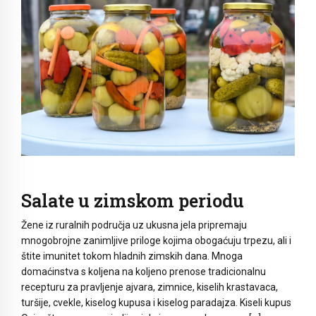
Salate u zimskom periodu
Žene iz ruralnih područja uz ukusna jela pripremaju
mnogobrojne zanimljive priloge kojima obogaćuju trpezu, ali i
štite imunitet tokom hladnih zimskih dana. Mnoga
domaćinstva s koljena na koljeno prenose tradicionalnu
recepturu za pravljenje ajvara, zimnice, kiselih krastavaca,
turšije, cvekle, kiselog kupusa i kiselog paradajza. Kiseli kupus