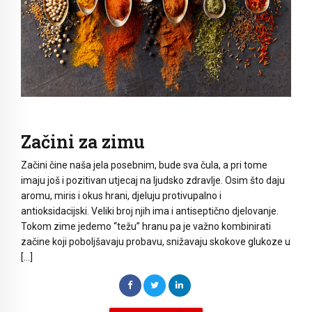
Začini za zimu
Začini čine naša jela posebnim, bude sva čula, a pri tome
imaju još i pozitivan utjecaj na ljudsko zdravlje. Osim što daju
aromu, miris i okus hrani, djeluju protivupalno i
antioksidacijski. Veliki broj njih ima i antiseptično djelovanje.
Tokom zime jedemo “težu” hranu pa je važno kombinirati
začine koji poboljšavaju probavu, snižavaju skokove glukoze u
[…]