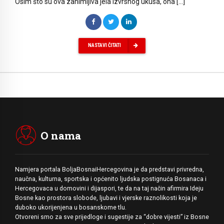
Osim što su ova zanimljiva jela izvrsnog ukusa, ona […]
NASTAVI ČITATI
O nama
Namjera portala BoljaBosnaiHercegovina je da predstavi privredna,
naučna, kulturna, sportska i općenito ljudska postignuća Bosanaca i
Hercegovaca u domovini i dijaspori, te da na taj način afirmira Ideju
Bosne kao prostora slobode, ljubavi i vjerske raznolikosti koja je
duboko ukorijenjena u bosanskome tlu.
Otvoreni smo za sve prijedloge i sugestije za “dobre vijesti” iz Bosne