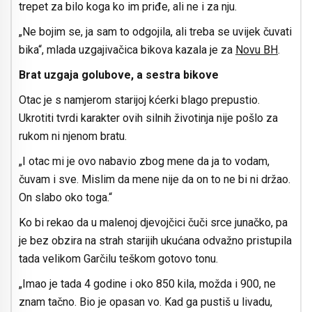
trepet za bilo koga ko im priđe, ali ne i za nju.
„Ne bojim se, ja sam to odgojila, ali treba se uvijek čuvati
bika“, mlada uzgajivačica bikova kazala je za
Novu BH
.
Brat uzgaja golubove, a sestra bikove
Otac je s namjerom starijoj kćerki blago prepustio.
Ukrotiti tvrdi karakter ovih silnih životinja nije pošlo za
rukom ni njenom bratu.
„I otac mi je ovo nabavio zbog mene da ja to vodam,
čuvam i sve. Mislim da mene nije da on to ne bi ni držao.
On slabo oko toga.“
Ko bi rekao da u malenoj djevojčici čuči srce junačko, pa
je bez obzira na strah starijih ukućana odvažno pristupila
tada velikom Garčilu teškom gotovo tonu.
„Imao je tada 4 godine i oko 850 kila, možda i 900, ne
znam tačno. Bio je opasan vo. Kad ga pustiš u livadu,