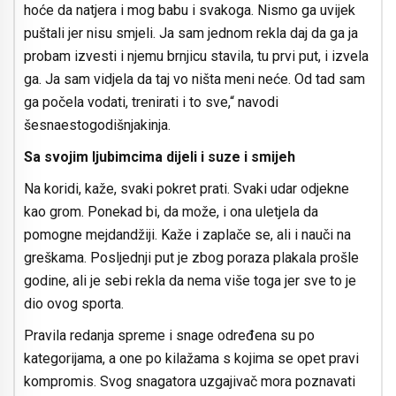
hoće da natjera i mog babu i svakoga. Nismo ga uvijek
puštali jer nisu smjeli. Ja sam jednom rekla daj da ga ja
probam izvesti i njemu brnjicu stavila, tu prvi put, i izvela
ga. Ja sam vidjela da taj vo ništa meni neće. Od tad sam
ga počela vodati, trenirati i to sve,“ navodi
šesnaestogodišnjakinja.
Sa svojim ljubimcima dijeli i suze i smijeh
Na koridi, kaže, svaki pokret prati. Svaki udar odjekne
kao grom. Ponekad bi, da može, i ona uletjela da
pomogne mejdandžiji. Kaže i zaplače se, ali i nauči na
greškama. Posljednji put je zbog poraza plakala prošle
godine, ali je sebi rekla da nema više toga jer sve to je
dio ovog sporta.
Pravila redanja spreme i snage određena su po
kategorijama, a one po kilažama s kojima se opet pravi
kompromis. Svog snagatora uzgajivač mora poznavati