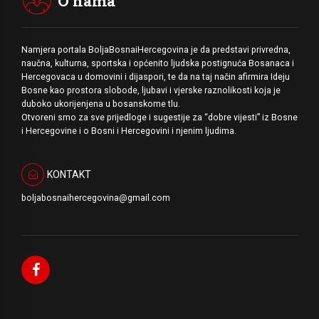
O nama
Namjera portala BoljaBosnaiHercegovina je da predstavi privredna,
naučna, kulturna, sportska i općenito ljudska postignuća Bosanaca i
Hercegovaca u domovini i dijaspori, te da na taj način afirmira Ideju
Bosne kao prostora slobode, ljubavi i vjerske raznolikosti koja je
duboko ukorijenjena u bosanskome tlu.
Otvoreni smo za sve prijedloge i sugestije za “dobre vijesti” iz Bosne
i Hercegovine i o Bosni i Hercegovini i njenim ljudima.
KONTAKT
boljabosnaihercegovina@gmail.com