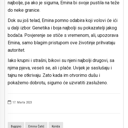
najbolje, pa ako je sigurna, Emina bi svoje pustila na teže
do neke granice.
Dok su još telad, Emina pomno odabira koji volovi će ići
u dalji izbor. Genetika i boja najbolji su pokazatelji jakog
bodača. Povjerenje se stiče s vremenom, ali, upozorava
Emina, samo blagim pristupom ove životinje prihvataju
autoritet.
Iako krupni i strašni, bikovi su njeni najbolji drugovi, sa
njima pjeva, veseli se, ali i plače. Uvijek je saslušaju i
tajnu ne otkrivaju. Zato kada im otvorimo dušu i
pokažemo dobrotu, sigurno će uzvratiti zasluženo.
17. Marta 2023
Bugojno
Emina Ćatić
Korida