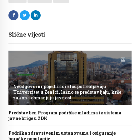
Slične vijesti
Neodgovorni pojedinici zloupotrebljavaju
Univerzitet u Zenici, lažno se predstavljaju, krše
zakon i obmanjuju javnost
Predstavljen Program podrške mladima iz sistema
javne brige u ZDK
Podrška zdravstvenim ustanovama i osiguranje
boračke populacije