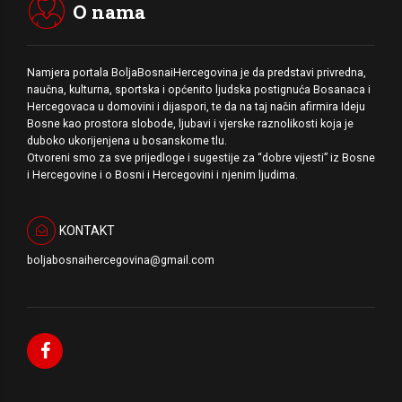
O nama
Namjera portala BoljaBosnaiHercegovina je da predstavi privredna,
naučna, kulturna, sportska i općenito ljudska postignuća Bosanaca i
Hercegovaca u domovini i dijaspori, te da na taj način afirmira Ideju
Bosne kao prostora slobode, ljubavi i vjerske raznolikosti koja je
duboko ukorijenjena u bosanskome tlu.
Otvoreni smo za sve prijedloge i sugestije za “dobre vijesti” iz Bosne
i Hercegovine i o Bosni i Hercegovini i njenim ljudima.
KONTAKT
boljabosnaihercegovina@gmail.com