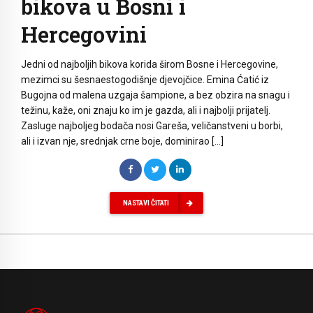
bikova u Bosni i
Hercegovini
Jedni od najboljih bikova korida širom Bosne i Hercegovine,
mezimci su šesnaestogodišnje djevojčice. Emina Ćatić iz
Bugojna od malena uzgaja šampione, a bez obzira na snagu i
težinu, kaže, oni znaju ko im je gazda, ali i najbolji prijatelj.
Zasluge najboljeg bodača nosi Gareša, veličanstveni u borbi,
ali i izvan nje, srednjak crne boje, dominirao […]
NASTAVI ČITATI