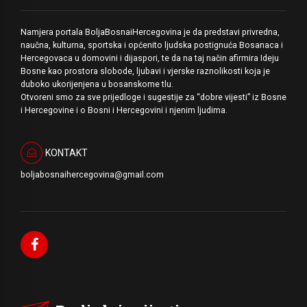
Namjera portala BoljaBosnaiHercegovina je da predstavi privredna,
naučna, kulturna, sportska i općenito ljudska postignuća Bosanaca i
Hercegovaca u domovini i dijaspori, te da na taj način afirmira Ideju
Bosne kao prostora slobode, ljubavi i vjerske raznolikosti koja je
duboko ukorijenjena u bosanskome tlu.
Otvoreni smo za sve prijedloge i sugestije za “dobre vijesti” iz Bosne
i Hercegovine i o Bosni i Hercegovini i njenim ljudima.
KONTAKT
boljabosnaihercegovina@gmail.com