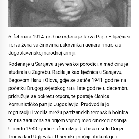
6. februara 1914. godine rođena je Roza Papo – liječnica
i prva žena sa činovima pukovnika i general-majora u
Jugoslavenskoj narodnoj armiji.
Rođena je u Sarajevu u jevrejskoj porodici, a medicinu je
studirala u Zagrebu. Radila je kao liječnica u Sarajevu,
Begovom Hanu i Olovu, gdje se zatiče 1941. godine na
početku Drugog svjetskog rata. Iste godine u decembru
pridružuje se pokretu otpora, te postaje članica
Komunističke partije Jugoslavije. Predvodila je
regrutaciju i vodila mrežu partizanskih terenskih bolnica,
te bila zadužena za prijem vojnog medicinskog osoblja.
U martu 1943. godine oformila je bolnicu u selu Donja
Trnova kod Ugljevika. U seoskoj nošnji obilazila je i