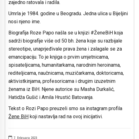
zajedno ratovala i radila.
Umrla je 1984. godine u Beogradu. Jedna ulica u Bijeljini
nosi njeno ime.
Biografija Roze Papo našla se u knjizi #ŽeneBiH koja
sadrži biografije više od 50 bh. žena koje su razbijale
stereotipe, unaprjeđivale prava žena i zalagale se za
emancipaciju. To je knjiga o prvim umjetnicama,
spisateljicama, humanitarkama, narodnim heroinama,
rediteljicama, naučnicama, muzičarkama, doktoricama,
aktivistkinjama, profesoricama i drugim izuzetnim
ženama iz BiH. Njene autorice su Masha Durkalić,
Hatidža Gušić i Amila Hrustić Batovanja.
Tekst o Rozi Papo preuzeli smo sa instagram profila
Žene BiH
koji nastavlja rad na ovoj inicijativi.
7. Februara 2023