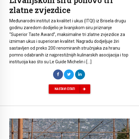
Livanjskom siru ponovo tri
zlatne zvjezdice
Međunarodni institut za kvalitet i ukus (ITQI) iz Brisela drugu
godinu zaredom dodijelio je livanjskom siru priznanje
“Superior Taste Award”, maksimalne tri zlatne zvjezdice za
izniman ukus i superioran kvalitet. Nagradu dodjeljuje žiri
sastavljen od preko 200 renomiranih stručnjaka za hranu
pomno odabranih iz najprestižnijih kulinarskih asocijacija i top
institucija kao što su Le Guide Michelin i […]
NASTAVI ČITATI