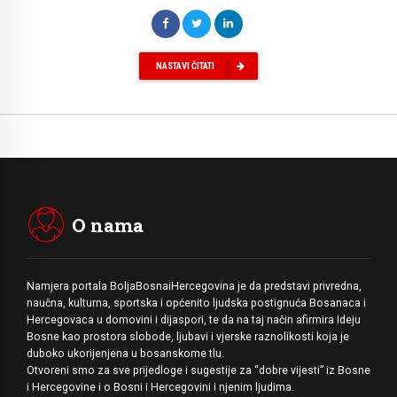
NASTAVI ČITATI
O nama
Namjera portala BoljaBosnaiHercegovina je da predstavi privredna,
naučna, kulturna, sportska i općenito ljudska postignuća Bosanaca i
Hercegovaca u domovini i dijaspori, te da na taj način afirmira Ideju
Bosne kao prostora slobode, ljubavi i vjerske raznolikosti koja je
duboko ukorijenjena u bosanskome tlu.
Otvoreni smo za sve prijedloge i sugestije za “dobre vijesti” iz Bosne
i Hercegovine i o Bosni i Hercegovini i njenim ljudima.