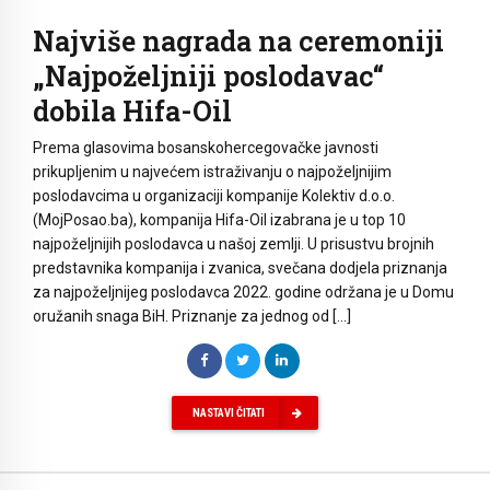
Najviše nagrada na ceremoniji
„Najpoželjniji poslodavac“
dobila Hifa-Oil
Prema glasovima bosanskohercegovačke javnosti
prikupljenim u najvećem istraživanju o najpoželjnijim
poslodavcima u organizaciji kompanije Kolektiv d.o.o.
(MojPosao.ba), kompanija Hifa-Oil izabrana je u top 10
najpoželjnijih poslodavca u našoj zemlji. U prisustvu brojnih
predstavnika kompanija i zvanica, svečana dodjela priznanja
za najpoželjnijeg poslodavca 2022. godine održana je u Domu
oružanih snaga BiH. Priznanje za jednog od […]
NASTAVI ČITATI