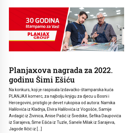
Planjaxova nagrada za 2022.
godinu Šimi Ešiću
Na konkurs, koji je raspisala Izdavačko-štamparska kuća
PLANJAX komerc, za najbolju knjigu za djecu u Bosni i
Hercegovini, pristiglo je devet rukopisa od autora: Namika
Halilovića iz Kladnja, Elvira Halilovića iz Vogošće, Samije
Avdagić iz Živinica, Anise Pašić iz Švedske, Šefika Daupovića
iz Sarajeva, Šime Ešića iz Tuzle, Sanele Milak iz Sarajeva,
Jagode Iličić iz […]