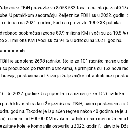
Željeznice FBiH prevezle su 8.053.533 tona robe, što je za 49.13
obe. U putničkom saobraćaju, Željeznice FBiH su u 2022. godini 
 u odnosu na 2021. godinu, kada su prevezle 190.333 putnika.
od robnog saobraćaja iznose 89,9 miliona KM i veći su za 19,8 % 
se 2,1 miliona KM i veći su za 94 % u odnosu na 2021. godinu.
a uposlenih
BiH je uposleno 2698 radnika, što je za 101 radnika manje u odn
la su preduzeće po raznim osnovama, a primljena su 152 nova radn
braćaja, poslovima održavanja željezničke infrastrukture i posl
6. do 2022. godine, broj uposlenih smanjen je za 1026 radnika.
 produktivnosti rada u Željeznicama FBiH, svim uposlenicima u 2
odnu godinu. Također je isplaćen regres nakon 40 godina, te je 
oć u iznosu od 800,00 KM svakom radniku, osim menadžmentu kom
rezultate koje je kompanija ostvarila u 2022. godini”, izjavio je Dža