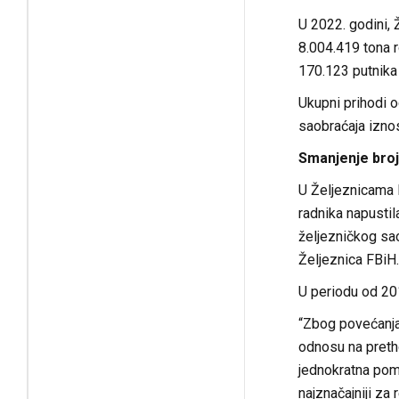
U 2022. godini, 
8.004.419 tona r
170.123 putnika
Ukupni prihodi 
saobraćaja izno
Smanjenje broj
U Željeznicama F
radnika napusti
željezničkog sao
Željeznica FBiH.
U periodu od 201
“Zbog povećanja
odnosu na preth
jednokratna pom
najznačajniji za 