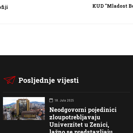
KUD "Mladost Bo
fiji
Posljednje vijesti
18. Jula 2025
Neodgovorni pojedinici
zloupotrebljavaju
Univerzitet u Zenici,
lažno se predstavljaju,