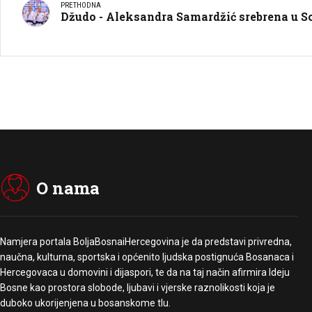
PRETHODNA
Džudo - Aleksandra Samardžić srebrena u So
O nama
Namjera portala BoljaBosnaiHercegovina je da predstavi privredna,
naučna, kulturna, sportska i općenito ljudska postignuća Bosanaca i
Hercegovaca u domovini i dijaspori, te da na taj način afirmira Ideju
Bosne kao prostora slobode, ljubavi i vjerske raznolikosti koja je
duboko ukorijenjena u bosanskome tlu.