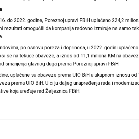
a
16. do 2022. godine, Poreznoj upravi FBiH uplaćeno 224,2 miliona
eni rezultati omogućili da kompanija redovno izmiruje ne samo te
a.
ndovima, po osnovu poreza i doprinosa, u 2022. godini uplaćeno
si se na tekuće obaveze, a iznos od 11,1 miliona KM na obaveze 
rend smanjenja glavnog duga prema Poreznoj upravi FBiH.
dine, uplaćene su obaveze prema UIO BiH u ukupnom iznosu od 1
veza prema UIO BiH. U cilju daljeg unapređenja rada i modernizac
ive koja uređuje rad Željeznica FBiH.