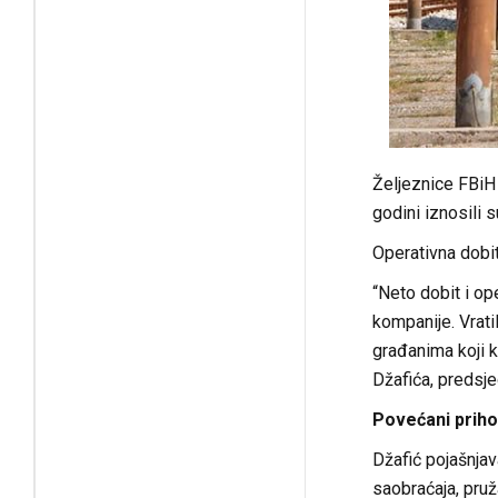
Željeznice FBiH 
godini iznosili 
Operativna dobit
“Neto dobit i op
kompanije. Vrat
građanima koji k
Džafića, predsje
Povećani priho
Džafić pojašnjav
saobraćaja, pruž