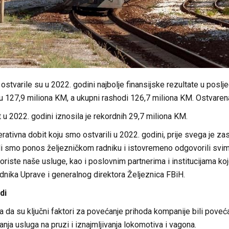
ostvarile su u 2022. godini najbolje finansijske rezultate u poslj
su 127,9 miliona KM, a ukupni rashodi 126,7 miliona KM. Ostvaren
 u 2022. godini iznosila je rekordnih 29,7 miliona KM.
erativna dobit koju smo ostvarili u 2022. godini, prije svega je z
ili smo ponos željezničkom radniku i istovremeno odgovorili svi
oriste naše usluge, kao i poslovnim partnerima i institucijama koj
dnika Uprave i generalnog direktora Željeznica FBiH.
di
a da su ključni faktori za povećanje prihoda kompanije bili poveć
anja usluga na pruzi i iznajmljivanja lokomotiva i vagona.