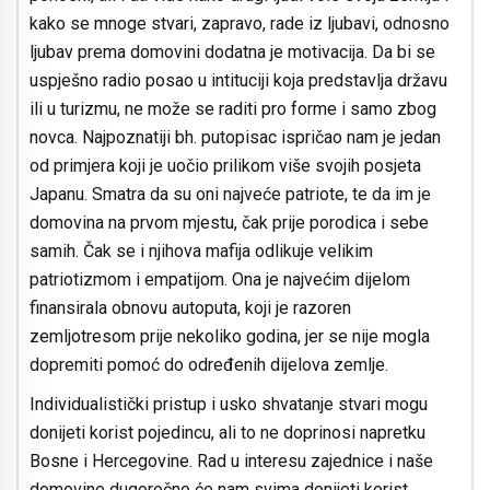
kako se mnoge stvari, zapravo, rade iz ljubavi, odnosno
ljubav prema domovini dodatna je motivacija. Da bi se
uspješno radio posao u intituciji koja predstavlja državu
ili u turizmu, ne može se raditi pro forme i samo zbog
novca. Najpoznatiji bh. putopisac ispričao nam je jedan
od primjera koji je uočio prilikom više svojih posjeta
Japanu. Smatra da su oni najveće patriote, te da im je
domovina na prvom mjestu, čak prije porodica i sebe
samih. Čak se i njihova mafija odlikuje velikim
patriotizmom i empatijom. Ona je najvećim dijelom
finansirala obnovu autoputa, koji je razoren
zemljotresom prije nekoliko godina, jer se nije mogla
dopremiti pomoć do određenih dijelova zemlje.
Individualistički pristup i usko shvatanje stvari mogu
donijeti korist pojedincu, ali to ne doprinosi napretku
Bosne i Hercegovine. Rad u interesu zajednice i naše
domovine dugoročno će nam svima donijeti korist,