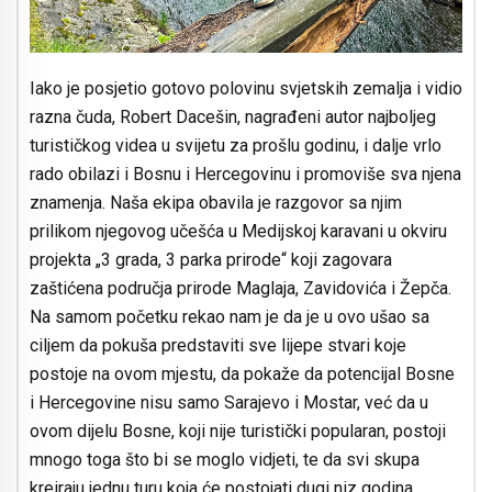
Iako je posjetio gotovo polovinu svjetskih zemalja i vidio
razna čuda, Robert Dacešin, nagrađeni autor najboljeg
turističkog videa u svijetu za prošlu godinu, i dalje vrlo
rado obilazi i Bosnu i Hercegovinu i promoviše sva njena
znamenja. Naša ekipa obavila je razgovor sa njim
prilikom njegovog učešća u Medijskoj karavani u okviru
projekta „3 grada, 3 parka prirode“ koji zagovara
zaštićena područja prirode Maglaja, Zavidovića i Žepča.
Na samom početku rekao nam je da je u ovo ušao sa
ciljem da pokuša predstaviti sve lijepe stvari koje
postoje na ovom mjestu, da pokaže da potencijal Bosne
i Hercegovine nisu samo Sarajevo i Mostar, već da u
ovom dijelu Bosne, koji nije turistički popularan, postoji
mnogo toga što bi se moglo vidjeti, te da svi skupa
kreiraju jednu turu koja će postojati dugi niz godina.