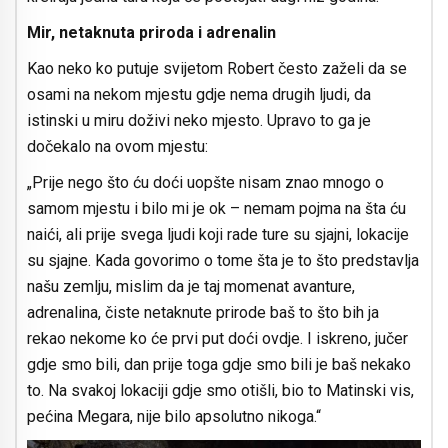
Mir, netaknuta priroda i adrenalin
Kao neko ko putuje svijetom Robert često zaželi da se
osami na nekom mjestu gdje nema drugih ljudi, da
istinski u miru doživi neko mjesto. Upravo to ga je
dočekalo na ovom mjestu:
„Prije nego što ću doći uopšte nisam znao mnogo o
samom mjestu i bilo mi je ok – nemam pojma na šta ću
naići, ali prije svega ljudi koji rade ture su sjajni, lokacije
su sjajne. Kada govorimo o tome šta je to što predstavlja
našu zemlju, mislim da je taj momenat avanture,
adrenalina, čiste netaknute prirode baš to što bih ja
rekao nekome ko će prvi put doći ovdje. I iskreno, jučer
gdje smo bili, dan prije toga gdje smo bili je baš nekako
to. Na svakoj lokaciji gdje smo otišli, bio to Matinski vis,
pećina Megara, nije bilo apsolutno nikoga.“