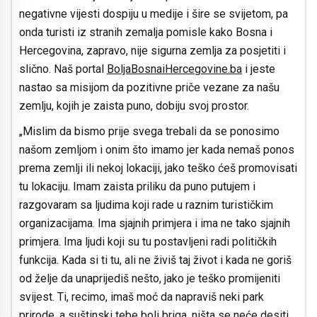
negativne vijesti dospiju u medije i šire se svijetom, pa
onda turisti iz stranih zemalja pomisle kako Bosna i
Hercegovina, zapravo, nije sigurna zemlja za posjetiti i
slično. Naš portal
BoljaBosnaiHercegovine.ba
i jeste
nastao sa misijom da pozitivne priče vezane za našu
zemlju, kojih je zaista puno, dobiju svoj prostor.
„Mislim da bismo prije svega trebali da se ponosimo
našom zemljom i onim što imamo jer kada nemaš ponos
prema zemlji ili nekoj lokaciji, jako teško ćeš promovisati
tu lokaciju. Imam zaista priliku da puno putujem i
razgovaram sa ljudima koji rade u raznim turističkim
organizacijama. Ima sjajnih primjera i ima ne tako sjajnih
primjera. Ima ljudi koji su tu postavljeni radi političkih
funkcija. Kada si ti tu, ali ne živiš taj život i kada ne goriš
od želje da unaprijediš nešto, jako je teško promijeniti
svijest. Ti, recimo, imaš moć da napraviš neki park
prirode, a suštinski tebe boli briga, ništa se neće desiti.