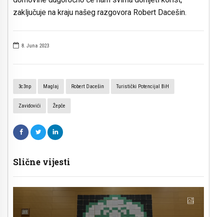
zaključuje na kraju našeg razgovora Robert Dacešin.
8. Juna 2023
3c3np
Maglaj
Robert Dacešin
Turistički Potencijal BiH
Zavidovići
Žepče
Slične vijesti