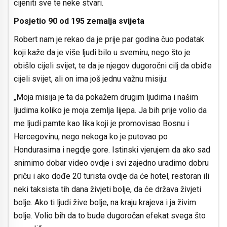
cijeniti sve te neke stvari.
Posjetio 90 od 195 zemalja svijeta
Robert nam je rekao da je prije par godina čuo podatak
koji kaže da je više ljudi bilo u svemiru, nego što je
obišlo cijeli svijet, te da je njegov dugoročni cilj da obiđe
cijeli svijet, ali on ima još jednu važnu misiju:
„Moja misija je ta da pokažem drugim ljudima i našim
ljudima koliko je moja zemlja lijepa. Ja bih prije volio da
me ljudi pamte kao lika koji je promovisao Bosnu i
Hercegovinu, nego nekoga ko je putovao po
Hondurasima i negdje gore. Istinski vjerujem da ako sad
snimimo dobar video ovdje i svi zajedno uradimo dobru
priču i ako dođe 20 turista ovdje da će hotel, restoran ili
neki taksista tih dana živjeti bolje, da će država živjeti
bolje. Ako ti ljudi žive bolje, na kraju krajeva i ja živim
bolje. Volio bih da to bude dugoročan efekat svega što