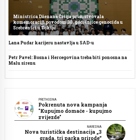
Ministrica Dženana Čišija prisustvovala
komemoraciji povodom 30. godišnjice genocida u
Srebrenici u Tokiju
Lana Pudar karijeru nastavlja u SAD-u
Petr Pavel: Bosna i Hercegovina treba biti ponosna na
Malu sirenu
PRETHODNA
Pokrenuta nova kampanja
"Kupujmo domaće - kupujmo
zvijezde"
NAREDNA
Nova turistička destinacija „3
grada, tri parka prirode“