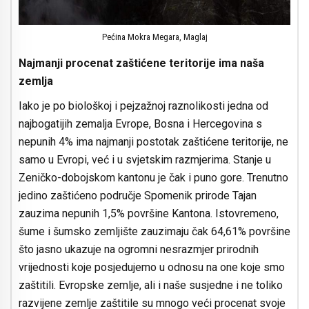
Pećina Mokra Megara, Maglaj
Najmanji procenat zaštićene teritorije ima naša
zemlja
Iako je po biološkoj i pejzažnoj raznolikosti jedna od
najbogatijih zemalja Evrope, Bosna i Hercegovina s
nepunih 4% ima najmanji postotak zaštićene teritorije, ne
samo u Evropi, već i u svjetskim razmjerima. Stanje u
Zeničko-dobojskom kantonu je čak i puno gore. Trenutno
jedino zaštićeno područje Spomenik prirode Tajan
zauzima nepunih 1,5% površine Kantona. Istovremeno,
šume i šumsko zemljište zauzimaju čak 64,61% površine
što jasno ukazuje na ogromni nesrazmjer prirodnih
vrijednosti koje posjedujemo u odnosu na one koje smo
zaštitili. Evropske zemlje, ali i naše susjedne i ne toliko
razvijene zemlje zaštitile su mnogo veći procenat svoje