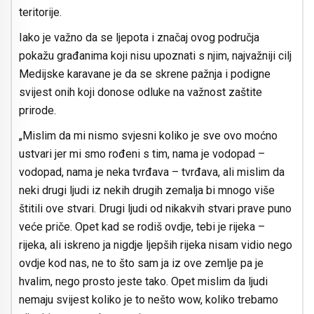
teritorije.
Iako je važno da se ljepota i značaj ovog područja
pokažu građanima koji nisu upoznati s njim, najvažniji cilj
Medijske karavane je da se skrene pažnja i podigne
svijest onih koji donose odluke na važnost zaštite
prirode.
„Mislim da mi nismo svjesni koliko je sve ovo moćno
ustvari jer mi smo rođeni s tim, nama je vodopad –
vodopad, nama je neka tvrđava – tvrđava, ali mislim da
neki drugi ljudi iz nekih drugih zemalja bi mnogo više
štitili ove stvari. Drugi ljudi od nikakvih stvari prave puno
veće priče. Opet kad se rodiš ovdje, tebi je rijeka –
rijeka, ali iskreno ja nigdje ljepših rijeka nisam vidio nego
ovdje kod nas, ne to što sam ja iz ove zemlje pa je
hvalim, nego prosto jeste tako. Opet mislim da ljudi
nemaju svijest koliko je to nešto wow, koliko trebamo