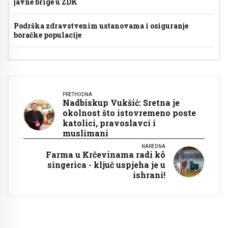
javne brige u ZDK
Podrška zdravstvenim ustanovama i osiguranje
boračke populacije
PRETHODNA
Nadbiskup Vukšić: Sretna je
okolnost što istovremeno poste
katolici, pravoslavci i
muslimani
NAREDNA
Farma u Krčevinama radi kô
singerica - ključ uspjeha je u
ishrani!