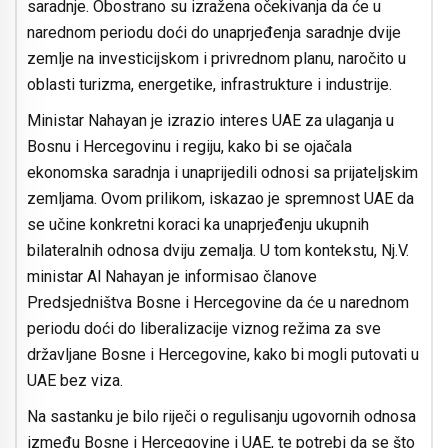
saradnje. Obostrano su izražena očekivanja da će u
narednom periodu doći do unaprjeđenja saradnje dvije
zemlje na investicijskom i privrednom planu, naročito u
oblasti turizma, energetike, infrastrukture i industrije.
Ministar Nahayan je izrazio interes UAE za ulaganja u
Bosnu i Hercegovinu i regiju, kako bi se ojačala
ekonomska saradnja i unaprijedili odnosi sa prijateljskim
zemljama. Ovom prilikom, iskazao je spremnost UAE da
se učine konkretni koraci ka unaprjeđenju ukupnih
bilateralnih odnosa dviju zemalja. U tom kontekstu, Nj.V.
ministar Al Nahayan je informisao članove
Predsjedništva Bosne i Hercegovine da će u narednom
periodu doći do liberalizacije viznog režima za sve
državljane Bosne i Hercegovine, kako bi mogli putovati u
UAE bez viza.
Na sastanku je bilo riječi o regulisanju ugovornih odnosa
između Bosne i Hercegovine i UAE, te potrebi da se što