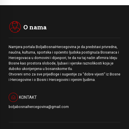
O nama
Namjera portala BoljaBosnaiHercegovina je da predstavi privredna,
naučna, kulturna, sportska i općenito ljudska postignuća Bosanaca i
Hercegovaca u domovini i dijaspori, te da na taj način afirmira Ideju
Bosne kao prostora slobode, ljubavi i vjerske raznolikosti koja je
duboko ukorijenjena u bosanskome tlu.
Otvoreni smo za sve prijedloge i sugestije za “dobre vijesti” iz Bosne
i Hercegovine i o Bosni i Hercegovini i njenim ljudima.
KONTAKT
boljabosnaihercegovina@gmail.com