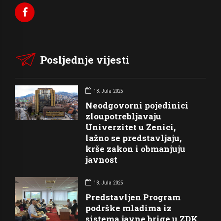
Posljednje vijesti
18. Jula 2025
Neodgovorni pojedinici
zloupotrebljavaju
Univerzitet u Zenici,
lažno se predstavljaju,
krše zakon i obmanjuju
javnost
18. Jula 2025
Predstavljen Program
podrške mladima iz
sistema javne brige u ZDK