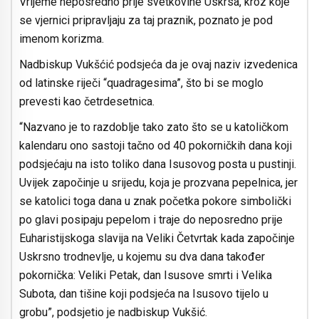
Vrijeme neposredno prije svetkovine Uskrsa, kroz koje
se vjernici pripravljaju za taj praznik, poznato je pod
imenom korizma.
Nadbiskup Vukšćić podsjeća da je ovaj naziv izvedenica
od latinske riječi “quadragesima”, što bi se moglo
prevesti kao četrdesetnica.
“Nazvano je to razdoblje tako zato što se u katoličkom
kalendaru ono sastoji tačno od 40 pokorničkih dana koji
podsjećaju na isto toliko dana Isusovog posta u pustinji.
Uvijek započinje u srijedu, koja je prozvana pepelnica, jer
se katolici toga dana u znak početka pokore simbolički
po glavi posipaju pepelom i traje do neposredno prije
Euharistijskoga slavija na Veliki Četvrtak kada započinje
Uskrsno trodnevlje, u kojemu su dva dana također
pokornička: Veliki Petak, dan Isusove smrti i Velika
Subota, dan tišine koji podsjeća na Isusovo tijelo u
grobu”, podsjetio je nadbiskup Vukšić.