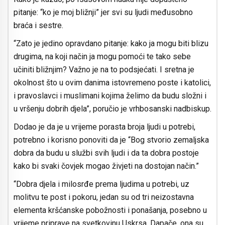
pitanje: “ko je moj bližnji” jer svi su ljudi međusobno
braća i sestre.
“Zato je jedino opravdano pitanje: kako ja mogu biti blizu
drugima, na koji način ja mogu pomoći te tako sebe
učiniti bližnjim? Važno je na to podsjećati. I sretna je
okolnost što u ovim danima istovremeno poste i katolici,
i pravoslavci i muslimani kojima želimo da budu složni i
u vršenju dobrih djela”, poručio je vrhbosanski nadbiskup.
Dodao je da je u vrijeme porasta broja ljudi u potrebi,
potrebno i korisno ponoviti da je “Bog stvorio zemaljska
dobra da budu u službi svih ljudi i da ta dobra postoje
kako bi svaki čovjek mogao živjeti na dostojan način.”
“Dobra djela i milosrđe prema ljudima u potrebi, uz
molitvu te post i pokoru, jedan su od tri neizostavna
elementa kršćanske pobožnosti i ponašanja, posebno u
vrijeme priprave na svetkovinu Uskrsa. Dapače, ona su