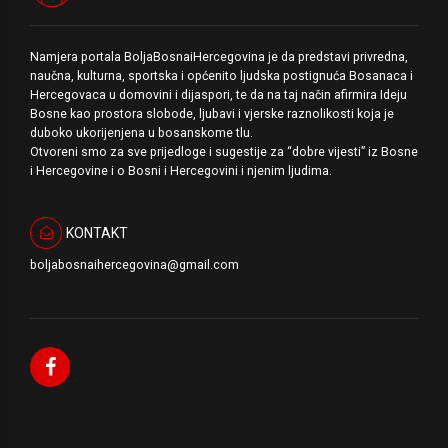
Namjera portala BoljaBosnaiHercegovina je da predstavi privredna,
naučna, kulturna, sportska i općenito ljudska postignuća Bosanaca i
Hercegovaca u domovini i dijaspori, te da na taj način afirmira Ideju
Bosne kao prostora slobode, ljubavi i vjerske raznolikosti koja je
duboko ukorijenjena u bosanskome tlu.
Otvoreni smo za sve prijedloge i sugestije za “dobre vijesti” iz Bosne
i Hercegovine i o Bosni i Hercegovini i njenim ljudima.
KONTAKT
boljabosnaihercegovina@gmail.com