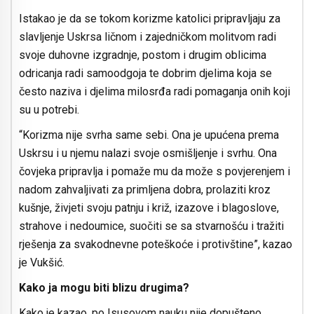
Istakao je da se tokom korizme katolici pripravljaju za
slavljenje Uskrsa ličnom i zajedničkom molitvom radi
svoje duhovne izgradnje, postom i drugim oblicima
odricanja radi samoodgoja te dobrim djelima koja se
često naziva i djelima milosrđa radi pomaganja onih koji
su u potrebi.
“Korizma nije svrha same sebi. Ona je upućena prema
Uskrsu i u njemu nalazi svoje osmišljenje i svrhu. Ona
čovjeka pripravlja i pomaže mu da može s povjerenjem i
nadom zahvaljivati za primljena dobra, prolaziti kroz
kušnje, živjeti svoju patnju i križ, izazove i blagoslove,
strahove i nedoumice, suočiti se sa stvarnošću i tražiti
rješenja za svakodnevne poteškoće i protivštine”, kazao
je Vukšić.
Kako ja mogu biti blizu drugima?
Kako je kazao, po Isusovom nauku nije dopušteno