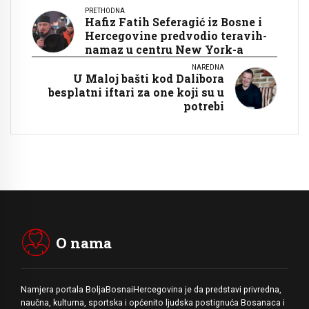
PRETHODNA
Hafiz Fatih Seferagić iz Bosne i
Hercegovine predvodio teravih-
namaz u centru New York-a
NAREDNA
U Maloj bašti kod Dalibora
besplatni iftari za one koji su u
potrebi
O nama
Namjera portala BoljaBosnaiHercegovina je da predstavi privredna,
naučna, kulturna, sportska i općenito ljudska postignuća Bosanaca i