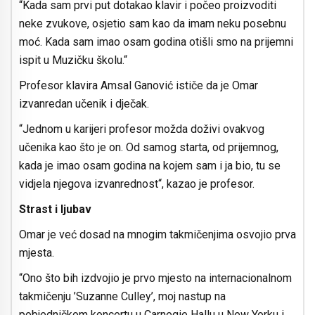
“Kada sam prvi put dotakao klavir i počeo proizvoditi
neke zvukove, osjetio sam kao da imam neku posebnu
moć. Kada sam imao osam godina otišli smo na prijemni
ispit u Muzičku školu.“
Profesor klavira Amsal Ganović ističe da je Omar
izvanredan učenik i dječak.
“Jednom u karijeri profesor možda doživi ovakvog
učenika kao što je on. Od samog starta, od prijemnog,
kada je imao osam godina na kojem sam i ja bio, tu se
vidjela njegova izvanrednost“, kazao je profesor.
Strast i ljubav
Omar je već dosad na mnogim takmičenjima osvojio prva
mjesta.
“Ono što bih izdvojio je prvo mjesto na internacionalnom
takmičenju ’Suzanne Culley’, moj nastup na
pobjedničkom koncertu u Carnegie Hallu u New Yorku i