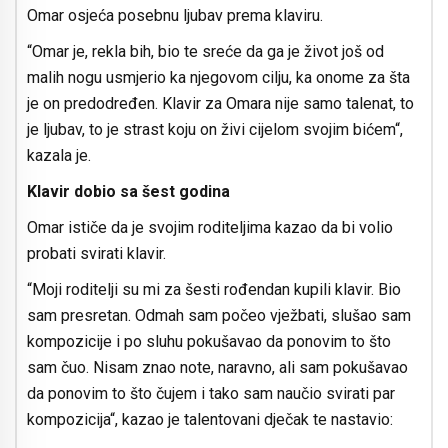
Omar osjeća posebnu ljubav prema klaviru.
“Omar je, rekla bih, bio te sreće da ga je život još od
malih nogu usmjerio ka njegovom cilju, ka onome za šta
je on predodređen. Klavir za Omara nije samo talenat, to
je ljubav, to je strast koju on živi cijelom svojim bićem“,
kazala je.
Klavir dobio sa šest godina
Omar ističe da je svojim roditeljima kazao da bi volio
probati svirati klavir.
“Moji roditelji su mi za šesti rođendan kupili klavir. Bio
sam presretan. Odmah sam počeo vježbati, slušao sam
kompozicije i po sluhu pokušavao da ponovim to što
sam čuo. Nisam znao note, naravno, ali sam pokušavao
da ponovim to što čujem i tako sam naučio svirati par
kompozicija“, kazao je talentovani dječak te nastavio: