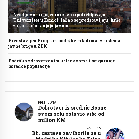
Neodgovorni pojedinici zloupotrebljavaju
Univerzitet u Zenici, lažno se predstavljaju, krše
zakon i obmanjuju javnost
Predstavljen Program podrške mladima iz sistema
javne brige u ZDK
Podrška zdravstvenim ustanovama i osiguranje
boračke populacije
PRETHODNA
Dobrotvor iz srednje Bosne
svom selu ostavio više od
milion KM
NAREDNA
Bh. zastava zavihorila se u