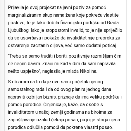
Prijavila je svoj projekat na javni poziv za pomoć
marginaliziranim skupinama žena koje pokreću vlastite
poslove, te je tako dobila finansijsku podršku od Grada
Ljubuškog. Iako je stopostotni invalid, to je nije spriječilo
da se usavršava i pokaže da invaliditet nije prepreka za
ostvarenje zacrtanih ciljeva, već samo dodatni poticaj.
“Treba se samo truditi i boriti, pozitivnije razmišljam čim
se nečim bavim. Znači mi kad vidim da sam napravila
nešto uspješno”, naglasila je mlada Nikolina.
S obzirom na to da je ovo sami početak njenog
samostalnog rada i da od ovog planira jednog dana
napraviti ozbiljan biznis, priznaje da ima veliku podršku i
pomoć porodice. Činjenica je, kaže, da osobe s
invaliditetom u našoj zemlji godinama na biroima za
zapošljavanje uzalud čekaju posao, pa joj je stoga njena
porodica odlučila pomoći da pokrene vlastiti posao.