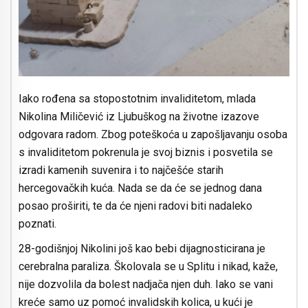
Iako rođena sa stopostotnim invaliditetom, mlada
Nikolina Miličević iz Ljubuškog na životne izazove
odgovara radom. Zbog poteškoća u zapošljavanju osoba
s invaliditetom pokrenula je svoj biznis i posvetila se
izradi kamenih suvenira i to najčešće starih
hercegovačkih kuća. Nada se da će se jednog dana
posao proširiti, te da će njeni radovi biti nadaleko
poznati.
28-godišnjoj Nikolini još kao bebi dijagnosticirana je
cerebralna paraliza. Školovala se u Splitu i nikad, kaže,
nije dozvolila da bolest nadjača njen duh. Iako se vani
kreće samo uz pomoć invalidskih kolica, u kući je