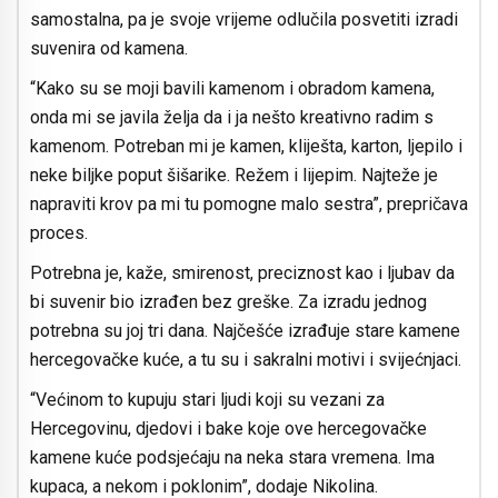
samostalna, pa je svoje vrijeme odlučila posvetiti izradi
suvenira od kamena.
“Kako su se moji bavili kamenom i obradom kamena,
onda mi se javila želja da i ja nešto kreativno radim s
kamenom. Potreban mi je kamen, kliješta, karton, ljepilo i
neke biljke poput šišarike. Režem i lijepim. Najteže je
napraviti krov pa mi tu pomogne malo sestra”, prepričava
proces.
Potrebna je, kaže, smirenost, preciznost kao i ljubav da
bi suvenir bio izrađen bez greške. Za izradu jednog
potrebna su joj tri dana. Najčešće izrađuje stare kamene
hercegovačke kuće, a tu su i sakralni motivi i svijećnjaci.
“Većinom to kupuju stari ljudi koji su vezani za
Hercegovinu, djedovi i bake koje ove hercegovačke
kamene kuće podsjećaju na neka stara vremena. Ima
kupaca, a nekom i poklonim”, dodaje Nikolina.