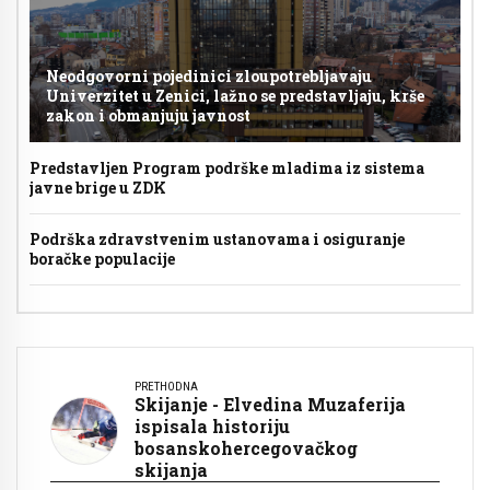
Neodgovorni pojedinici zloupotrebljavaju
Univerzitet u Zenici, lažno se predstavljaju, krše
zakon i obmanjuju javnost
Predstavljen Program podrške mladima iz sistema
javne brige u ZDK
Podrška zdravstvenim ustanovama i osiguranje
boračke populacije
PRETHODNA
Skijanje - Elvedina Muzaferija
ispisala historiju
bosanskohercegovačkog
skijanja