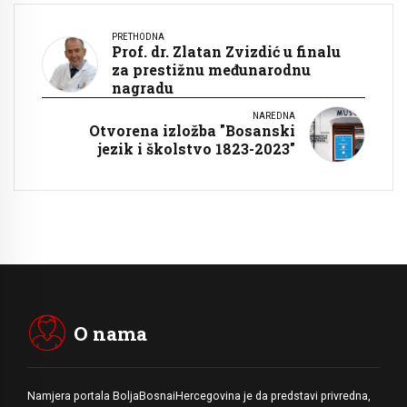
PRETHODNA
Prof. dr. Zlatan Zvizdić u finalu
za prestižnu međunarodnu
nagradu
NAREDNA
Otvorena izložba "Bosanski
jezik i školstvo 1823-2023"
O nama
Namjera portala BoljaBosnaiHercegovina je da predstavi privredna,