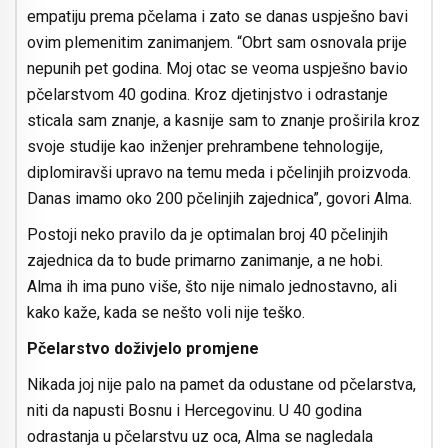
empatiju prema pčelama i zato se danas uspješno bavi
ovim plemenitim zanimanjem. “Obrt sam osnovala prije
nepunih pet godina. Moj otac se veoma uspješno bavio
pčelarstvom 40 godina. Kroz djetinjstvo i odrastanje
sticala sam znanje, a kasnije sam to znanje proširila kroz
svoje studije kao inženjer prehrambene tehnologije,
diplomiravši upravo na temu meda i pčelinjih proizvoda.
Danas imamo oko 200 pčelinjih zajednica”, govori Alma.
Postoji neko pravilo da je optimalan broj 40 pčelinjih
zajednica da to bude primarno zanimanje, a ne hobi.
Alma ih ima puno više, što nije nimalo jednostavno, ali
kako kaže, kada se nešto voli nije teško.
Pčelarstvo doživjelo promjene
Nikada joj nije palo na pamet da odustane od pčelarstva,
niti da napusti Bosnu i Hercegovinu. U 40 godina
odrastanja u pčelarstvu uz oca, Alma se nagledala