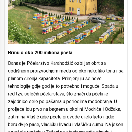
Brinu o oko 200 miliona pčela
Danas je Pčelarstvo Karahodžić ozbiljan obrt sa
godišnjom proizvodnjom meda od oko nekoliko tona i sa
planom širenja kapaciteta. Primjenjuju se nove
tehnologije gdje god je to potrebno i moguće. Spada u
red tzv. selećih pčelarstava, što znači da pčelinje
zajednice sele po pašama u periodima medobranja. U
proljeće idu prvo na bagrem u okolini Modriče i Odžaka,
zatim na Vlašić gdje pčele provode cijelo ljeto i gdje
beru dvije paše, vlašićku livadu i vlašićku šumu. Na jesen