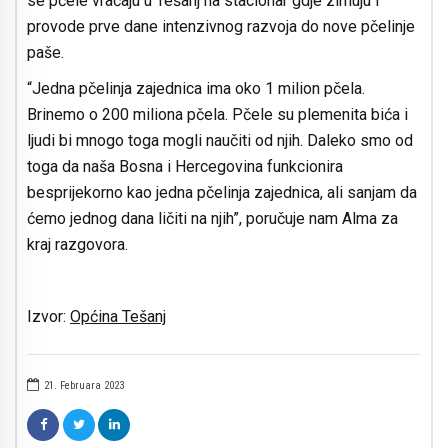
se pčele vraćaju u Tešanj na stacionar gdje zimuju i
provode prve dane intenzivnog razvoja do nove pčelinje
paše.
“Jedna pčelinja zajednica ima oko 1 milion pčela.
Brinemo o 200 miliona pčela. Pčele su plemenita bića i
ljudi bi mnogo toga mogli naučiti od njih. Daleko smo od
toga da naša Bosna i Hercegovina funkcionira
besprijekorno kao jedna pčelinja zajednica, ali sanjam da
ćemo jednog dana ličiti na njih”, poručuje nam Alma za
kraj razgovora.
Izvor:
Općina Tešanj
21. Februara 2023