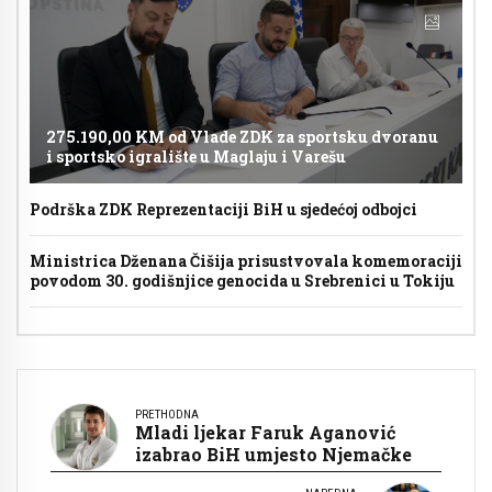
275.190,00 KM od Vlade ZDK za sportsku dvoranu
i sportsko igralište u Maglaju i Varešu
Podrška ZDK Reprezentaciji BiH u sjedećoj odbojci
Ministrica Dženana Čišija prisustvovala komemoraciji
povodom 30. godišnjice genocida u Srebrenici u Tokiju
PRETHODNA
Mladi ljekar Faruk Aganović
izabrao BiH umjesto Njemačke