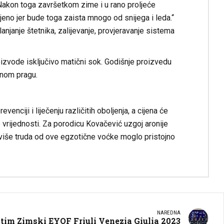
 Nakon toga završetkom zime i u rano proljeće
eno jer bude toga zaista mnogo od snijega i leda.“
anjanje štetnika, zalijevanje, provjeravanje sistema
roizvode isključivo matični sok. Godišnje proizvedu
ćnom pragu.
enciji i liječenju različitih oboljenja, a cijena će
e vrijednosti. Za porodicu Kovačević uzgoj aronije
 više truda od ove egzotične voćke moglo pristojno
NAREDNA
tim Zimski EYOF Friuli Venezia Giulia 2023