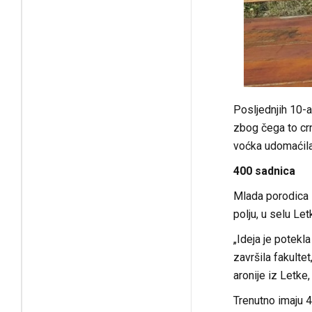
Posljednjih 10-a
zbog čega to cr
voćka udomaćila
400 sadnica
Mlada porodica 
polju, u selu Le
„Ideja je potekl
završila fakulte
aronije iz Letke
Trenutno imaju 4