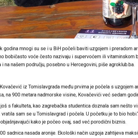
k godina mnogi su se i u BiH počeli baviti uzgojem i preradom aron
no bobičasto voće često nazivaju i supervoćem ili vitaminskom
 i na našem području, posebno u Hercegovini, piše agroklub.ba.
Kovačević iz Tomislavgrada među prvima je počela s uzgojem ar
tka, na 900 metara nadmorske visine, Kovačevići već sedam godina
a još s fakulteta, kao zagrebačka studentica doznala sam nešto više
t, vratila sam se u Tomislavgrad i počela. U početku je to bio hobi
, objašnjavajući kako je počeo ovaj, sad već porodični biznis.
00 sadnica nasada aronije. Ekološki način uzgoja zahtijeva maksim