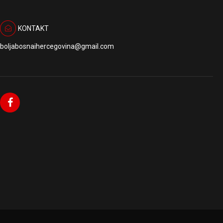
KONTAKT
boljabosnaihercegovina@gmail.com