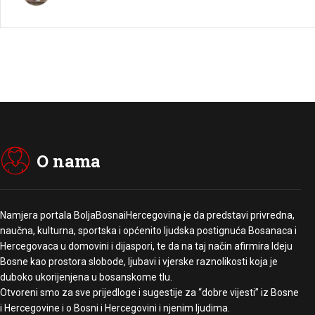
O nama
Namjera portala BoljaBosnaiHercegovina je da predstavi privredna,
naučna, kulturna, sportska i općenito ljudska postignuća Bosanaca i
Hercegovaca u domovini i dijaspori, te da na taj način afirmira Ideju
Bosne kao prostora slobode, ljubavi i vjerske raznolikosti koja je
duboko ukorijenjena u bosanskome tlu.
Otvoreni smo za sve prijedloge i sugestije za “dobre vijesti” iz Bosne
i Hercegovine i o Bosni i Hercegovini i njenim ljudima.