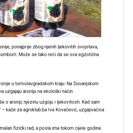
ije, ponajprije zbog njenih ljekovitih svojstava,
 bombom. Može se tako reći da se ova egzotična
onije u tomislavgradskom kraju. Na Duvanjskom
 uzgajaju aroniju na ekološki način.
 o aroniji, njezinu uzgoju i ljekovitosti. Kad sam
.“ – kaže za agroklub.ba Iva Kovačević, uzgajivačica
alan fizički rad, a posla ima tokom cijele godine.