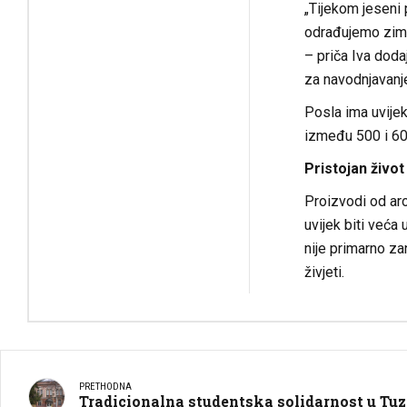
„Tijekom jeseni 
odrađujemo zimsk
– priča Iva doda
za navodnjavanje
Posla ima uvijek
između 500 i 600
Pristojan život
Proizvodi od aron
uvijek biti veća
nije primarno za
živjeti.
PRETHODNA
Tradicionalna studentska solidarnost u Tuz