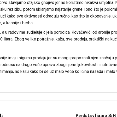
prvo stavljamo stajsko gnojivo jer ne koristimo nikakva umjetna.
u rezidbu, potom uklanjamo najstarije grane i ono što je polomlj
jući kako sve aktivnosti odrađuju ručno, kao što je okopavanje, ukl
, a kasnije i berba.
, a u radovima sudjeluje cijela porodica. Kovačevići od aronije p
 litara. Zbog velike potražnje, kažu, sve prodaju, praktički na ku
ije imaju sigurnu prodaju jer su mnogi prepoznali njen značaj u prev
 u odnosu na drugo voće upravo zbog njene ljekovitosti i nutritivn
nimanje, no kažu kako bi se uz malo veće količine nasada i malo
li
Predstavljamo BiH 