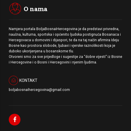
O nama
Namjera portala BoljaBosnaiHercegovina je da predstavi privredna,
naučna, kulturna, sportska i općenito ljudska postignuća Bosanaca i
Hercegovaca u domovini i dijaspori, te da na taj način afirmira Ideju
Bosne kao prostora slobode, ljubavi i vjerske raznolikosti koja je
duboko ukorijenjena u bosanskome tlu.
Otvoreni smo za sve prijedloge i sugestije za “dobre vijesti” iz Bosne
i Hercegovine i o Bosni i Hercegovini i njenim ljudima.
KONTAKT
boljabosnaihercegovina@gmail.com