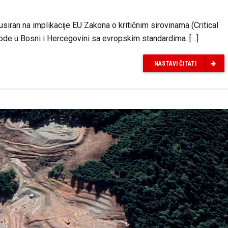
usiran na implikacije EU Zakona o kritičnim sirovinama (Critical
irode u Bosni i Hercegovini sa evropskim standardima. […]
NASTAVI ČITATI