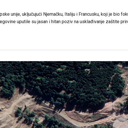
e unije, uključujući Njemačku, Italiju i Francusku, koji je bio fok
egovine uputile su jasan i hitan poziv na usklađivanje zaštite pr