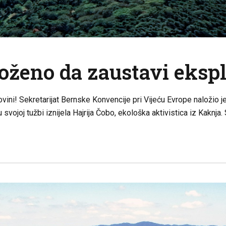
oženo da zaustavi ekspl
govini! Sekretarijat Bernske Konvencije pri Vijeću Evrope naložio
svojoj tužbi iznijela Hajrija Čobo, ekološka aktivistica iz Kaknja. 