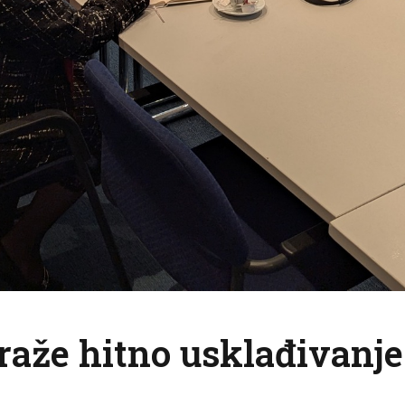
raže hitno usklađivanje 