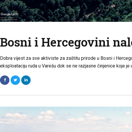
Bosni i Hercegovini nal
Dobra vijest za sve aktiviste za zaštitu prirode u Bosni i Herce
eksploataciju ruda u Varešu dok se ne razjasne činjenice koje je u 