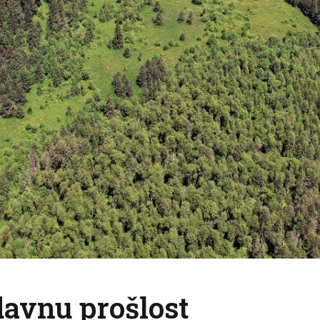
 davnu prošlost