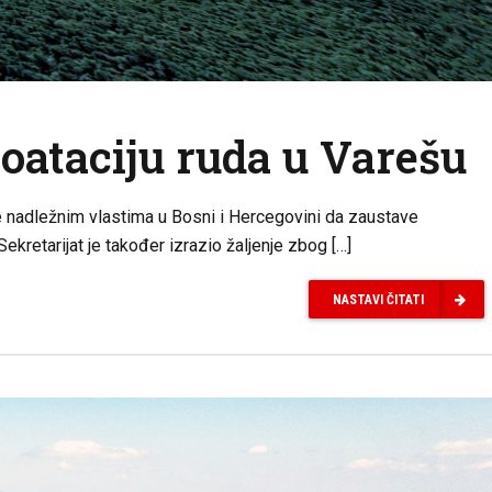
oataciju ruda u Varešu
 je nadležnim vlastima u Bosni i Hercegovini da zaustave
Sekretarijat je također izrazio žaljenje zbog […]
NASTAVI ČITATI