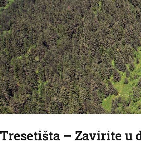
Tresetišta – Zavirite u