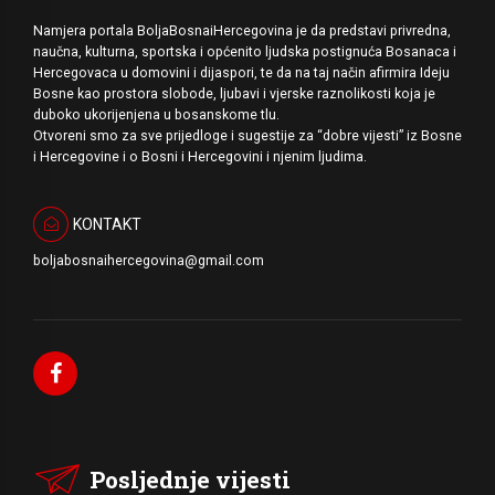
Namjera portala BoljaBosnaiHercegovina je da predstavi privredna,
naučna, kulturna, sportska i općenito ljudska postignuća Bosanaca i
Hercegovaca u domovini i dijaspori, te da na taj način afirmira Ideju
Bosne kao prostora slobode, ljubavi i vjerske raznolikosti koja je
duboko ukorijenjena u bosanskome tlu.
Otvoreni smo za sve prijedloge i sugestije za “dobre vijesti” iz Bosne
i Hercegovine i o Bosni i Hercegovini i njenim ljudima.
KONTAKT
boljabosnaihercegovina@gmail.com
Posljednje vijesti