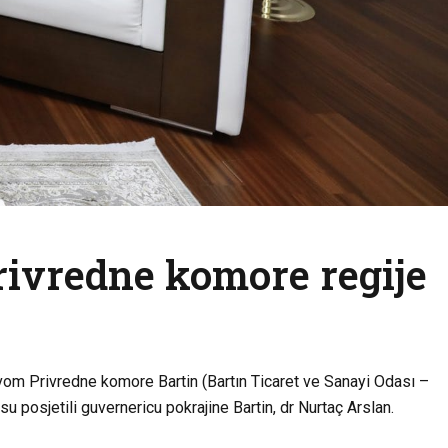
rivredne komore regije
vom Privredne komore Bartin (Bartın Ticaret ve Sanayi Odası –
posjetili guvernericu pokrajine Bartin, dr Nurtaç Arslan.