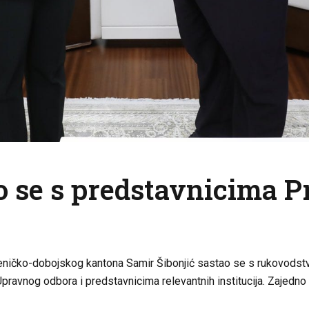
o se s predstavnicima P
 Zeničko-dobojskog kantona Samir Šibonjić sastao se s rukovodst
nog odbora i predstavnicima relevantnih institucija. Zajedno su 