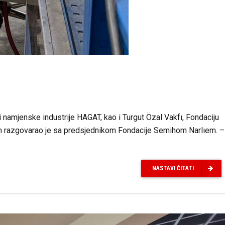
i namjenske industrije HAGAT, kao i Turgut Özal Vakfı, Fondaciju
ikom razgovarao je sa predsjednikom Fondacije Semihom Narlıem. –
NASTAVI ČITATI