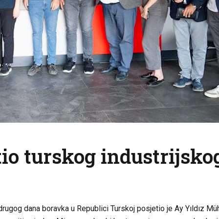
tio turskog industrijsko
ugog dana boravka u Republici Turskoj posjetio je Ay Yıldız Mühen