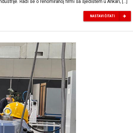
strije. Radi se o renomiranoj firmi sa sjedištem u Ankari, […]
NASTAVI ČITATI