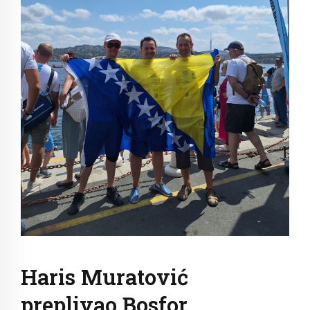
Haris Muratović
preplivao Bosfor