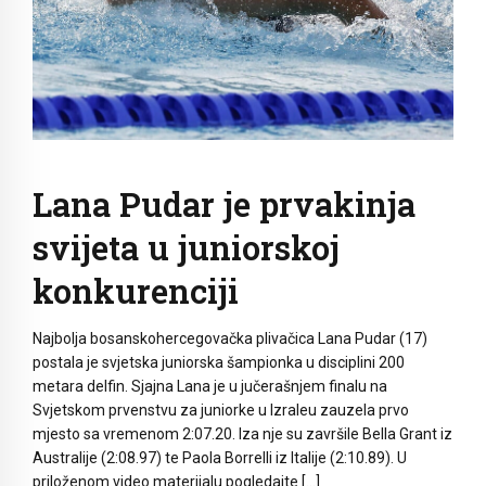
Lana Pudar je prvakinja
svijeta u juniorskoj
konkurenciji
Najbolja bosanskohercegovačka plivačica Lana Pudar (17)
postala je svjetska juniorska šampionka u disciplini 200
metara delfin. Sjajna Lana je u jučerašnjem finalu na
Svjetskom prvenstvu za juniorke u Izraleu zauzela prvo
mjesto sa vremenom 2:07.20. Iza nje su završile Bella Grant iz
Australije (2:08.97) te Paola Borrelli iz Italije (2:10.89). U
priloženom video materijalu pogledajte […]