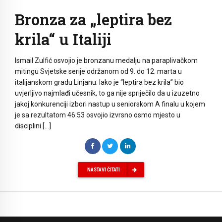
Bronza za „leptira bez
krila“ u Italiji
Ismail Zulfić osvojio je bronzanu medalju na paraplivačkom
mitingu Svjetske serije održanom od 9. do 12. marta u
italijanskom gradu Linjanu. Iako je “leptira bez krila” bio
uvjerljivo najmlađi učesnik, to ga nije spriječilo da u izuzetno
jakoj konkurenciji izbori nastup u seniorskom A finalu u kojem
je sa rezultatom 46:53 osvojio izvrsno osmo mjesto u
disciplini […]
NASTAVI ČITATI