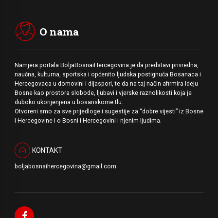
O nama
Namjera portala BoljaBosnaiHercegovina je da predstavi privredna,
naučna, kulturna, sportska i općenito ljudska postignuća Bosanaca i
Hercegovaca u domovini i dijaspori, te da na taj način afirmira Ideju
Bosne kao prostora slobode, ljubavi i vjerske raznolikosti koja je
duboko ukorijenjena u bosanskome tlu.
Otvoreni smo za sve prijedloge i sugestije za “dobre vijesti” iz Bosne
i Hercegovine i o Bosni i Hercegovini i njenim ljudima.
KONTAKT
boljabosnaihercegovina@gmail.com