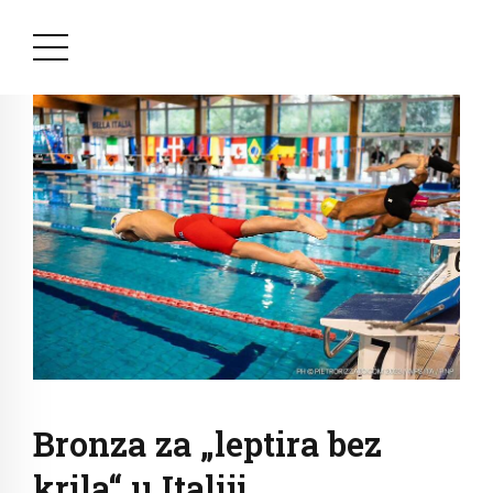
Bronza za „leptira bez
krila“ u Italiji