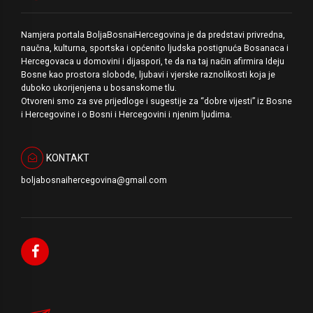
Namjera portala BoljaBosnaiHercegovina je da predstavi privredna,
naučna, kulturna, sportska i općenito ljudska postignuća Bosanaca i
Hercegovaca u domovini i dijaspori, te da na taj način afirmira Ideju
Bosne kao prostora slobode, ljubavi i vjerske raznolikosti koja je
duboko ukorijenjena u bosanskome tlu.
Otvoreni smo za sve prijedloge i sugestije za “dobre vijesti” iz Bosne
i Hercegovine i o Bosni i Hercegovini i njenim ljudima.
KONTAKT
boljabosnaihercegovina@gmail.com