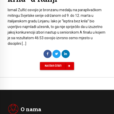
Ismail Zulfić osvojio je bronzanu medalju na paraplivačkom
mitingu Svjetske serije održanom od 9. do 12. marta u
italijanskom gradu Linjanu. Iako je “leptira bez krila” bio
uvjerljivo najmlađi učesnik, to ga nije spriječilo da u izuzetno
jakoj konkurenciji izbori nastup u seniorskom A finalu u kojem
je sa rezultatom 46:53 osvojio izvrsno osmo mjesto u
disciplini […]
NASTAVI ČITATI
O nama