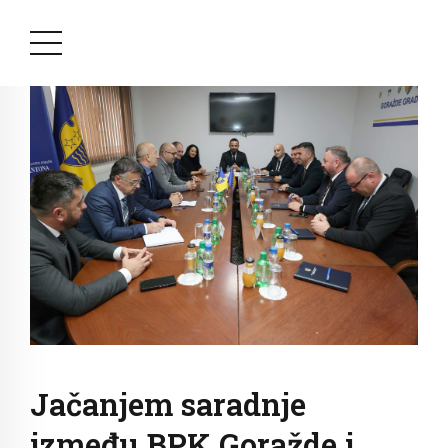
Jačanjem saradnje
između BPK Goražde i