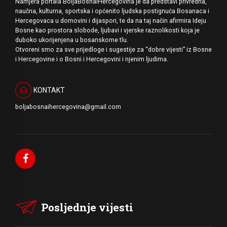
Namjera portala BoljaBosnaiHercegovina je da predstavi privredna,
naučna, kulturna, sportska i općenito ljudska postignuća Bosanaca i
Hercegovaca u domovini i dijaspori, te da na taj način afirmira Ideju
Bosne kao prostora slobode, ljubavi i vjerske raznolikosti koja je
duboko ukorijenjena u bosanskome tlu.
Otvoreni smo za sve prijedloge i sugestije za “dobre vijesti” iz Bosne
i Hercegovine i o Bosni i Hercegovini i njenim ljudima.
KONTAKT
boljabosnaihercegovina@gmail.com
Posljednje vijesti