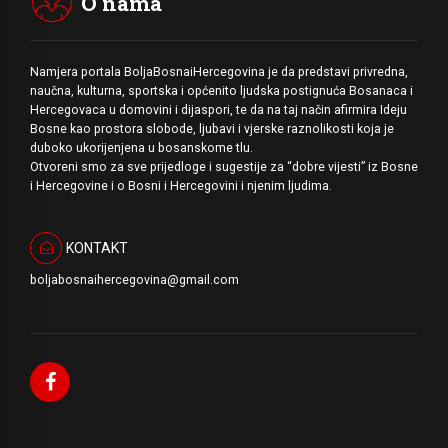
O nama
Namjera portala BoljaBosnaiHercegovina je da predstavi privredna,
naučna, kulturna, sportska i općenito ljudska postignuća Bosanaca i
Hercegovaca u domovini i dijaspori, te da na taj način afirmira Ideju
Bosne kao prostora slobode, ljubavi i vjerske raznolikosti koja je
duboko ukorijenjena u bosanskome tlu.
Otvoreni smo za sve prijedloge i sugestije za “dobre vijesti” iz Bosne
i Hercegovine i o Bosni i Hercegovini i njenim ljudima.
KONTAKT
boljabosnaihercegovina@gmail.com