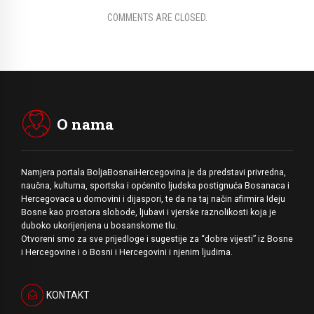
COMMENTS ARE CLOSED.
O nama
Namjera portala BoljaBosnaiHercegovina je da predstavi privredna,
naučna, kulturna, sportska i općenito ljudska postignuća Bosanaca i
Hercegovaca u domovini i dijaspori, te da na taj način afirmira Ideju
Bosne kao prostora slobode, ljubavi i vjerske raznolikosti koja je
duboko ukorijenjena u bosanskome tlu.
Otvoreni smo za sve prijedloge i sugestije za “dobre vijesti” iz Bosne
i Hercegovine i o Bosni i Hercegovini i njenim ljudima.
KONTAKT