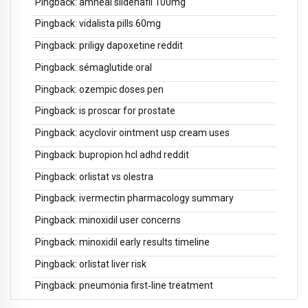
Pingback:
amneal sildenafil 100mg
Pingback:
vidalista pills 60mg
Pingback:
priligy dapoxetine reddit
Pingback:
sémaglutide oral
Pingback:
ozempic doses pen
Pingback:
is proscar for prostate
Pingback:
acyclovir ointment usp cream uses
Pingback:
bupropion hcl adhd reddit
Pingback:
orlistat vs olestra
Pingback:
ivermectin pharmacology summary
Pingback:
minoxidil user concerns
Pingback:
minoxidil early results timeline
Pingback:
orlistat liver risk
Pingback:
pneumonia first‑line treatment