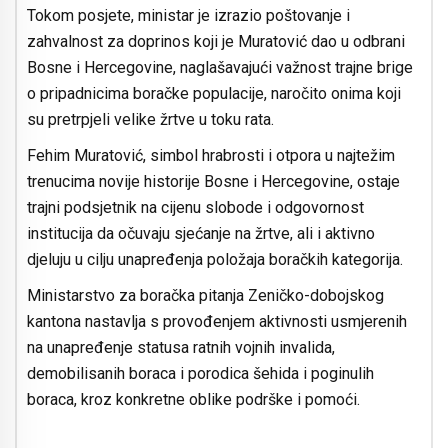
Tokom posjete, ministar je izrazio poštovanje i
zahvalnost za doprinos koji je Muratović dao u odbrani
Bosne i Hercegovine, naglašavajući važnost trajne brige
o pripadnicima boračke populacije, naročito onima koji
su pretrpjeli velike žrtve u toku rata.
Fehim Muratović, simbol hrabrosti i otpora u najtežim
trenucima novije historije Bosne i Hercegovine, ostaje
trajni podsjetnik na cijenu slobode i odgovornost
institucija da očuvaju sjećanje na žrtve, ali i aktivno
djeluju u cilju unapređenja položaja boračkih kategorija.
Ministarstvo za boračka pitanja Zeničko-dobojskog
kantona nastavlja s provođenjem aktivnosti usmjerenih
na unapređenje statusa ratnih vojnih invalida,
demobilisanih boraca i porodica šehida i poginulih
boraca, kroz konkretne oblike podrške i pomoći.