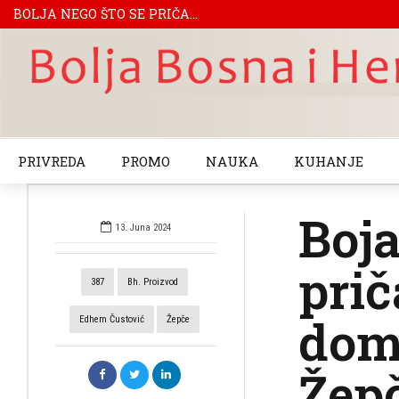
BOLJA NEGO ŠTO SE PRIČA...
PRIVREDA
PROMO
NAUKA
KUHANJE
Boja
13. Juna 2024
prič
387
Bh. Proizvod
domo
Edhem Čustović
Žepče
Žep