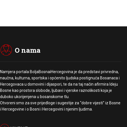
O nama
Namjera portala BoljaBosnaiHercegovina je da predstavi privredna,
naučna, kulturna, sportska i općenito ljudska postignuća Bosanaca i
Hercegovaca u domovini i dijaspori, te da na taj način afirmira Ideju
Bosne kao prostora slobode, ljubavi i vjerske raznolikosti koja je
duboko ukorijenjena u bosanskome tlu.
Otvoreni smo za sve prijedloge i sugestije za “dobre vijesti” iz Bosne
i Hercegovine i o Bosni i Hercegovini i njenim ljudima.