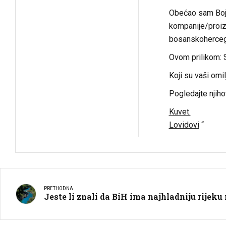
Obećao sam Boja
kompanije/proiz
bosanskohercego
Ovom prilikom: S
Koji su vaši omi
Pogledajte njiho
Kuvet.
Lovidovi
“
PRETHODNA
Jeste li znali da BiH ima najhladniju rijeku 