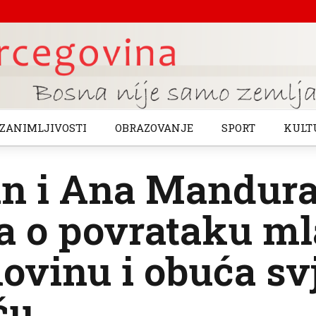
ZANIMLJIVOSTI
OBRAZOVANJE
SPORT
KULT
n i Ana Mandura
a o povrataku ml
vinu i obuća svj
ču