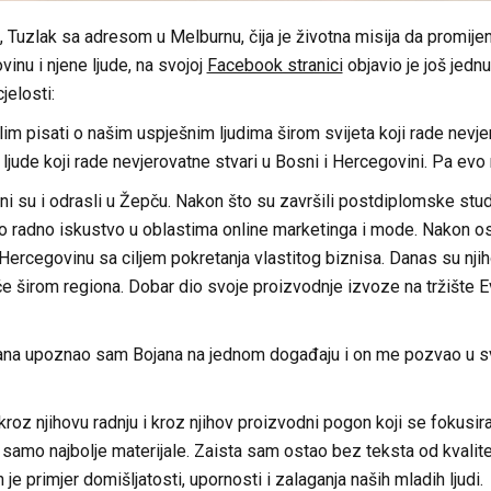
Tuzlak sa adresom u Melburnu, čija je životna misija da promijen
inu i njene ljude, na svojoj
Facebook stranici
objavio je još jedn
jelosti:
lim pisati o našim uspješnim ljudima širom svijeta koji rade nevjer
 ljude koji rade nevjerovatne stvari u Bosni i Hercegovini. Pa evo 
ni su i odrasli u Žepču. Nakon što su završili postdiplomske studij
o radno iskustvo u oblastima online marketinga i mode. Nakon osa
i Hercegovinu sa ciljem pokretanja vlastitog biznisa. Danas su nji
e širom regiona. Dobar dio svoje proizvodnje izvoze na tržište E
dana upoznao sam Bojana na jednom događaju i on me pozvao u s
roz njihovu radnju i kroz njihov proizvodni pogon koji se fokusira 
i samo najbolje materijale. Zaista sam ostao bez teksta od kvali
an je primjer domišljatosti, upornosti i zalaganja naših mladih ljudi.