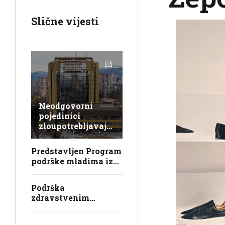
Slične vijesti
Neodgovorni
pojedinici
zloupotrebljavaju
Univerzitet u
Zenici, lažno se
Predstavljen Program
predstavljaju,
podrške mladima iz
krše zakon i
sistema javne brige u
obmanjuju
ZDK
javnost
Podrška
zdravstvenim
ustanovama i
osiguranje boračke