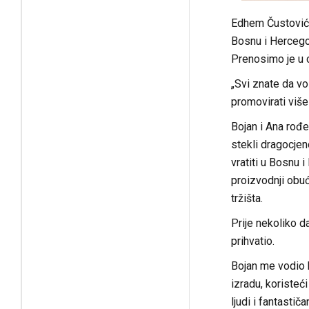
Edhem Čustović, 
Bosnu i Hercegov
Prenosimo je u c
„Svi znate da vo
promovirati više
Bojan i Ana rođe
stekli dragocjen
vratiti u Bosnu 
proizvodnji obuć
tržišta.
Prije nekoliko 
prihvatio.
Bojan me vodio k
izradu, koristeć
ljudi i fantastič