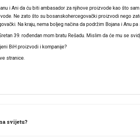
nu i Ani da ću biti ambasador za njihove proizvode kao što s
vode. Ne zato što su bosanskohercegovački proizvodi nego zato 
vački. Na kraju, nema boljeg načina da podržim Bojana i Anu pa 
retan 39. rođendan mom bratu Rešadu. Mislim da će mu se svidjeti
ljeni BiH proizvodi i kompanije?
ve stranice.
na svijetu?