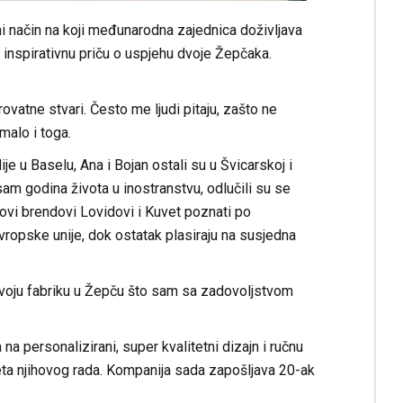
i način na koji međunarodna zajednica doživljava
u inspirativnu priču o uspjehu dvoje Žepčaka.
ovatne stvari. Često me ljudi pitaju, zašto ne
malo i toga.
e u Baselu, Ana i Bojan ostali su u Švicarskoj i
m godina života u inostranstvu, odlučili su se
hovi brendovi Lovidovi i Kuvet poznati po
vropske unije, dok ostatak plasiraju na susjedna
voju fabriku u Žepču što sam sa zadovoljstvom
na personalizirani, super kvalitetni dizajn i ručnu
teta njihovog rada. Kompanija sada zapošljava 20-ak