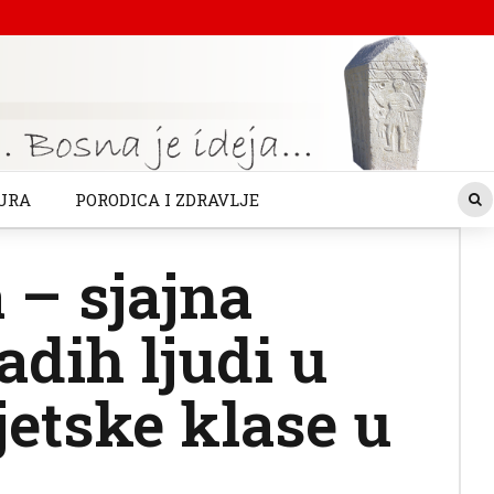
URA
PORODICA I ZDRAVLJE
 – sjajna
adih ljudi u
etske klase u