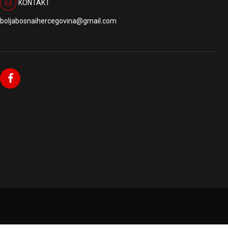
KONTAKT
boljabosnaihercegovina@gmail.com