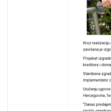
Kroz realizacij
završena je izgr
Projekat izgradn
kreditora i domać
Stambena zgrada 
Implementator ov
Uručenju ugovora
Hercegovine, fed
“Danas predajem
riješile stamben