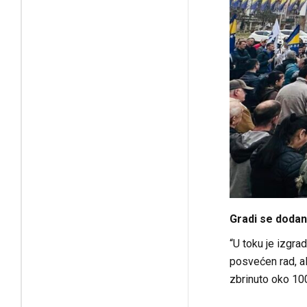
Gradi se dodan
“U toku je izgra
posvećen rad, ali
zbrinuto oko 100