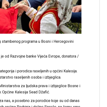
og stambenog programa u Bosni i Hercegovini
 je od Razvojne banke Vijeća Evrope, donatora /
egorija i porodica raseljenih u općini Kalesija.
arstvo raseljenih osoba i izbjeglica.
inistarstva za ljudska prava i izbjeglice Bosne i
ik Općine Kalesija Sead Džafić.
 za nas, a posebno za porodice koje su od danas
ednih općina Podrinja i doline Spreče, na čemu smo