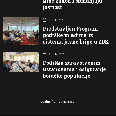
krše zakon i obmanjuju
javnost
18. Jula 2025
Predstavljen Program
podrške mladima iz
sistema javne brige u ZDK
18. Jula 2025
Podrška zdravstvenim
ustanovama i osiguranje
boračke populacije
Početna
Promo
Impressum