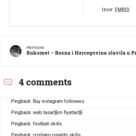
Izvor:
FMROI
PRETHODNA
Rukomet – Bosna i Hercegovina slavila u Pr
4 comments
Pingback:
Buy instagram followers
Pingback:
web tasar脹m fiyatlar脹
Pingback:
football skills
Pingback:
cristiano ronaldo skills