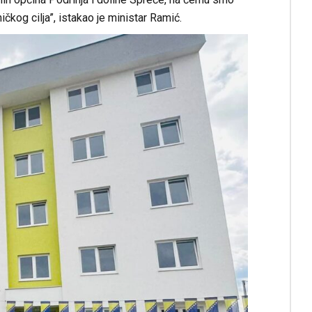
kog cilja”, istakao je ministar Ramić.