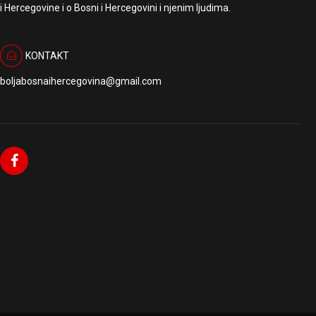
i Hercegovine i o Bosni i Hercegovini i njenim ljudima.
KONTAKT
boljabosnaihercegovina@gmail.com