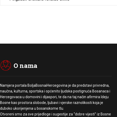
O nama
Namjera portala BoljaBosnaiHercegovina je da predstavi privredna,
naučna, kulturna, sportska i općenito ljudska postignuća Bosanaca i
Hercegovaca u domovini i dijaspori, te da na taj način afirmira Ideju
Bosne kao prostora slobode, ljubavi i vjerske raznolikosti koja je
duboko ukorijenjena u bosanskome tlu.
Otvoreni smo za sve prijedloge i sugestije za “dobre vijesti” iz Bosne