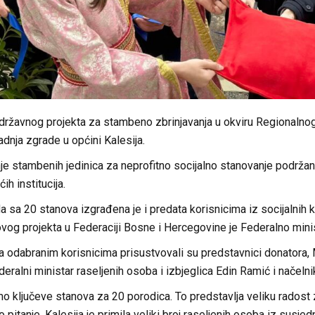
u državnog projekta za stambeno zbrinjavanja u okviru Regionaln
adnja zgrade u općini Kalesija.
je stambenih jedinica za neprofitno socijalno stanovanje podržan
ih institucija.
sa 20 stanova izgrađena je i predata korisnicima iz socijalnih kat
og projekta u Federaciji Bosne i Hercegovine je Federalno minist
 odabranim korisnicima prisustvovali su predstavnici donatora, M
eralni ministar raseljenih osoba i izbjeglica Edin Ramić i načeln
o ključeve stanova za 20 porodica. To predstavlja veliku radost
o pitanje. Kalesija je primila veliki broj raseljenih osoba iz susj