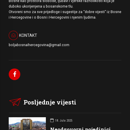
Bosne kao prostora slobode, ljubavi i vjerske raznolikosti koja je
duboko ukorijenjena u bosanskome tlu.
Otvoreni smo za sve prijedloge i sugestije za “dobre vijesti” iz Bosne
i Hercegovine i o Bosni i Hercegovini i njenim ljudima.
KONTAKT
boljabosnaihercegovina@gmail.com
Posljednje vijesti
18. Jula 2025
Neodgovorni pojedinici