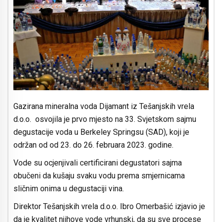
Gazirana mineralna voda Dijamant iz Tešanjskih vrela
d.o.o. osvojila je prvo mjesto na 33. Svjetskom sajmu
degustacije voda u Berkeley Springsu (SAD), koji je
održan od od 23. do 26. februara 2023. godine.
Vode su ocjenjivali certificirani degustatori sajma
obučeni da kušaju svaku vodu prema smjernicama
sličnim onima u degustaciji vina.
Direktor Tešanjskih vrela d.o.o. Ibro Omerbašić izjavio je
da je kvalitet njihove vode vrhunski, da su sve procese