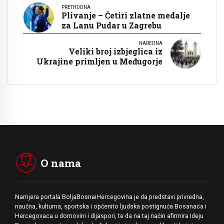
PRETHODNA
Plivanje – Četiri zlatne medalje
za Lanu Pudar u Zagrebu
NAREDNA
Veliki broj izbjeglica iz
Ukrajine primljen u Međugorje
O nama
Namjera portala BoljaBosnaiHercegovina je da predstavi privredna,
naučna, kulturna, sportska i općenito ljudska postignuća Bosanaca i
Hercegovaca u domovini i dijaspori, te da na taj način afirmira Ideju