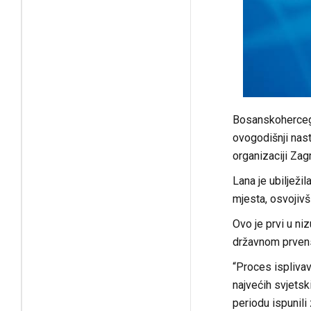
Bosanskohercego
ovogodišnji nas
organizaciji Zag
Lana je ubilježil
mjesta, osvojivš
Ovo je prvi u ni
državnom prvens
“Proces isplivav
najvećih svjetsk
periodu ispunili 