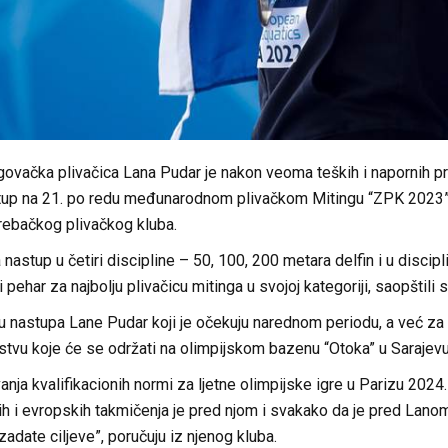
vačka plivačica Lana Pudar je nakon veoma teških i napornih pri
tup na 21. po redu međunarodnom plivačkom Mitingu “ZPK 2023”, 
rebačkog plivačkog kluba.
a nastup u četiri discipline – 50, 100, 200 metara delfin i u discip
i pehar za najbolju plivačicu mitinga u svojoj kategoriji, saopštil
zu nastupa Lane Pudar koji je očekuju narednom periodu, a već z
tvu koje će se održati na olimpijskom bazenu “Otoka” u Sarajevu
anja kvalifikacionih normi za ljetne olimpijske igre u Parizu 2024
ih i evropskih takmičenja je pred njom i svakako da je pred Lan
zadate ciljeve”, poručuju iz njenog kluba.