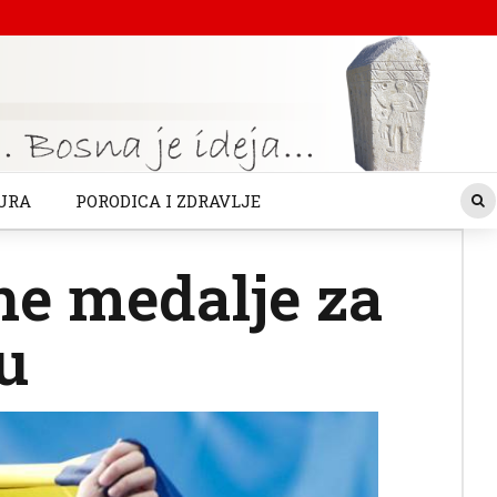
URA
PORODICA I ZDRAVLJE
tne medalje za
u