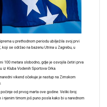
prema u prethodnom periodu ubilježila svoj prvi
koji se održao na bazenu Utrina u Zagrebu, u
lini 100 metara slobodno, gdje je osvojila četiri prva
i su iz Kluba Vodenih Sportova Orka.
a naredni vikend očekuje je nastup na Zimskom
.
. počinje od prvog marta ove godine. Veliki broj
om i njenim timom još puno posla kako bi u narednom