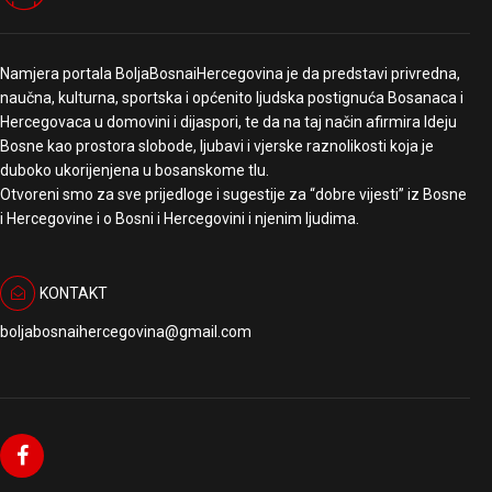
Namjera portala BoljaBosnaiHercegovina je da predstavi privredna,
naučna, kulturna, sportska i općenito ljudska postignuća Bosanaca i
Hercegovaca u domovini i dijaspori, te da na taj način afirmira Ideju
Bosne kao prostora slobode, ljubavi i vjerske raznolikosti koja je
duboko ukorijenjena u bosanskome tlu.
Otvoreni smo za sve prijedloge i sugestije za “dobre vijesti” iz Bosne
i Hercegovine i o Bosni i Hercegovini i njenim ljudima.
KONTAKT
boljabosnaihercegovina@gmail.com