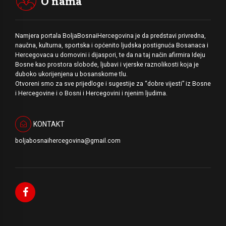
O nama
Namjera portala BoljaBosnaiHercegovina je da predstavi privredna,
naučna, kulturna, sportska i općenito ljudska postignuća Bosanaca i
Hercegovaca u domovini i dijaspori, te da na taj način afirmira Ideju
Bosne kao prostora slobode, ljubavi i vjerske raznolikosti koja je
duboko ukorijenjena u bosanskome tlu.
Otvoreni smo za sve prijedloge i sugestije za “dobre vijesti” iz Bosne
i Hercegovine i o Bosni i Hercegovini i njenim ljudima.
KONTAKT
boljabosnaihercegovina@gmail.com