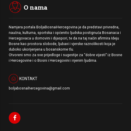
O nama
Namjera portala BoljaBosnaiHercegovina je da predstavi privredna,
naučna, kulturna, sportska i općenito ljudska postignuća Bosanaca i
Hercegovaca u domovini i dijaspori, te da na taj način afirmira Ideju
Bosne kao prostora slobode, ljubavi i vjerske raznolikosti koja je
duboko ukorijenjena u bosanskome tlu.
Otvoreni smo za sve prijedloge i sugestije za “dobre vijesti” iz Bosne
i Hercegovine i o Bosni i Hercegovini i njenim ljudima.
KONTAKT
boljabosnaihercegovina@gmail.com