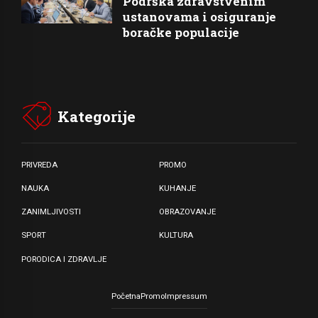
Podrška zdravstvenim
ustanovama i osiguranje
boračke populacije
Kategorije
PRIVREDA
PROMO
NAUKA
KUHANJE
ZANIMLJIVOSTI
OBRAZOVANJE
SPORT
KULTURA
PORODICA I ZDRAVLJE
Početna
Promo
Impressum