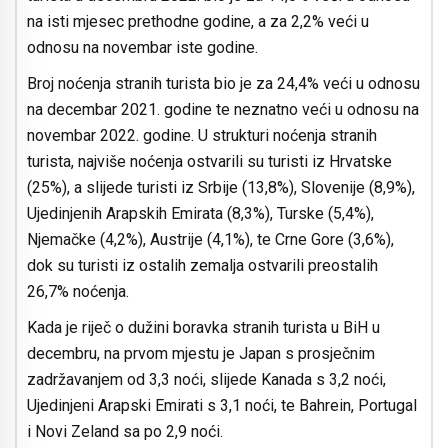
na isti mjesec prethodne godine, a za 2,2% veći u
odnosu na novembar iste godine.
Broj noćenja stranih turista bio je za 24,4% veći u odnosu
na decembar 2021. godine te neznatno veći u odnosu na
novembar 2022. godine. U strukturi noćenja stranih
turista, najviše noćenja ostvarili su turisti iz Hrvatske
(25%), a slijede turisti iz Srbije (13,8%), Slovenije (8,9%),
Ujedinjenih Arapskih Emirata (8,3%), Turske (5,4%),
Njemačke (4,2%), Austrije (4,1%), te Crne Gore (3,6%),
dok su turisti iz ostalih zemalja ostvarili preostalih
26,7% noćenja.
Kada je riječ o dužini boravka stranih turista u BiH u
decembru, na prvom mjestu je Japan s prosječnim
zadržavanjem od 3,3 noći, slijede Kanada s 3,2 noći,
Ujedinjeni Arapski Emirati s 3,1 noći, te Bahrein, Portugal
i Novi Zeland sa po 2,9 noći.