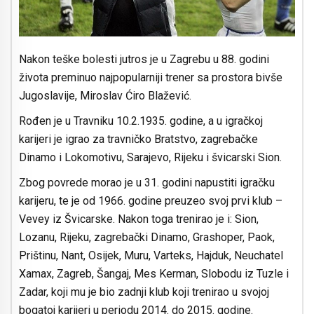
Nakon teške bolesti jutros je u Zagrebu u 88. godini
života preminuo najpopularniji trener sa prostora bivše
Jugoslavije, Miroslav Ćiro Blažević.
Rođen je u Travniku 10.2.1935. godine, a u igračkoj
karijeri je igrao za travničko Bratstvo, zagrebačke
Dinamo i Lokomotivu, Sarajevo, Rijeku i švicarski Sion.
Zbog povrede morao je u 31. godini napustiti igračku
karijeru, te je od 1966. godine preuzeo svoj prvi klub –
Vevey iz Švicarske. Nakon toga trenirao je i: Sion,
Lozanu, Rijeku, zagrebački Dinamo, Grashoper, Paok,
Prištinu, Nant, Osijek, Muru, Varteks, Hajduk, Neuchatel
Xamax, Zagreb, Šangaj, Mes Kerman, Slobodu iz Tuzle i
Zadar, koji mu je bio zadnji klub koji trenirao u svojoj
bogatoj karijeri u periodu 2014. do 2015. godine.