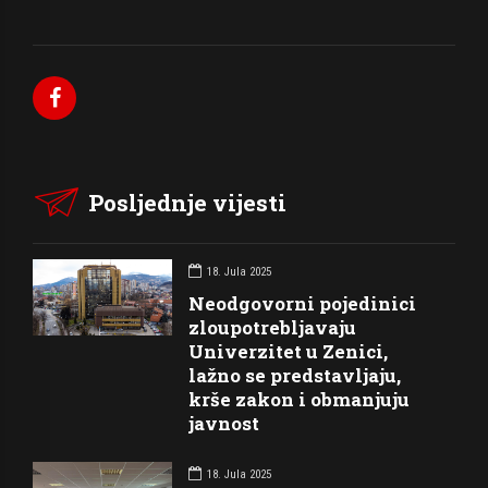
Posljednje vijesti
18. Jula 2025
Neodgovorni pojedinici
zloupotrebljavaju
Univerzitet u Zenici,
lažno se predstavljaju,
krše zakon i obmanjuju
javnost
18. Jula 2025