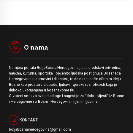
O nama
Namjera portala BoljaBosnaiHercegovina je da predstavi privredna,
naučna, kulturna, sportska i općenito ljudska postignuća Bosanaca i
Hercegovaca u domovini i dijaspori, te da na taj način afirmira Ideju
Bosne kao prostora slobode, ljubavi i vjerske raznolikosti koja je
duboko ukorijenjena u bosanskome tlu.
Otvoreni smo za sve prijedloge i sugestije za “dobre vijesti” iz Bosne
i Hercegovine i o Bosni i Hercegovini i njenim ljudima.
KONTAKT
boljabosnaihercegovina@gmail.com