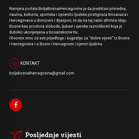
Namjera portala BoljaBosnaiHercegovina je da predstavi privredna,
naučna, kulturna, sportska i općenito ljudska postignuća Bosanaca i
Hercegovaca u domovini i dijaspori, te da na taj način afirmira Ideju
Bosne kao prostora slobode, ljubavi i vjerske raznolikosti koja je
duboko ukorijenjena u bosanskome tlu.
Otvoreni smo za sve prijedloge i sugestije za “dobre vijesti” iz Bosne
i Hercegovine i o Bosni i Hercegovini i njenim ljudima.
KONTAKT
boljabosnaihercegovina@gmail.com
Posljednje vijesti