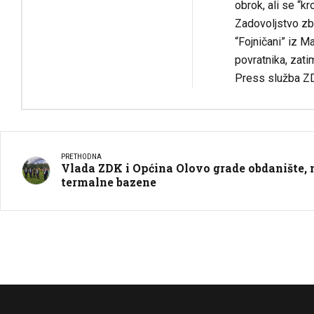
obrok, ali se “k
Zadovoljstvo zbo
“Fojničani” iz M
povratnika, zat
Press služba Z
PRETHODNA
Vlada ZDK i Općina Olovo grade obdanište, 
termalne bazene