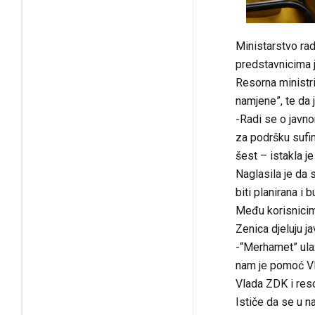
Ministarstvo rad
predstavnicima ja
Resorna ministr
namjene”, te da 
-Radi se o javno
za podršku sufin
šest – istakla je
Naglasila je da 
biti planirana i
Među korisnicim
Zenica djeluju j
-“Merhamet” ulaž
nam je pomoć Vl
Vlada ZDK i reso
Ističe da se u n