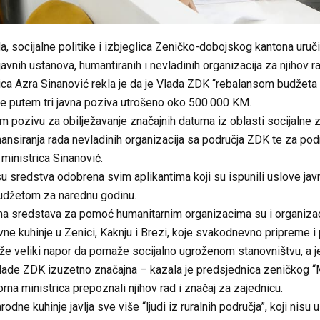
a, socijalne politike i izbjeglica Zeničko-dobojskog kantona uruči
vnih ustanova, humantiranih i nevladinih organizacija za njihov rad 
ica Azra Sinanović rekla je da je Vlada ZDK “rebalansom budžeta
je putem tri javna poziva utrošeno oko 500.000 KM.
m pozivu za obilježavanje značajnih datuma iz oblasti socijalne z
ansiranja rada nevladinih organizacija sa područja ZDK te za pod
 ministrica Sinanović.
su sredstva odobrena svim aplikantima koji su ispunili uslove jav
 budžetom za narednu godinu.
a sredstava za pomoć humanitarnim organizacima su i organizaci
avne kuhinje u Zenici, Kaknju i Brezi, koje svakodnevno pripreme i
e veliki napor da pomaže socijalno ugroženom stanovništvu, a je
ade ZDK izuzetno značajna – kazala je predsjednica zeničkog “Me
rna ministrica prepoznali njihov rad i značaj za zajednicu.
arodne kuhinje javlja sve više “ljudi iz ruralnih područja”, koji n