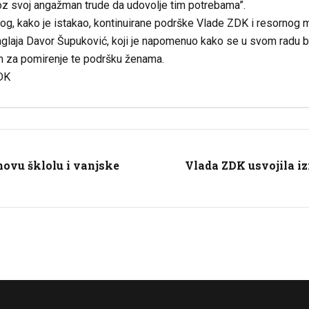
roz svoj angažman trude da udovolje tim potrebama”.
g, kako je istakao, kontinuirane podrške Vlade ZDK i resornog mi
aglaja Davor Šupuković, koji je napomenuo kako se u svom radu ba
im za pomirenje te podršku ženama.
DK
novu šklolu i vanjske
Vlada ZDK usvojila iz