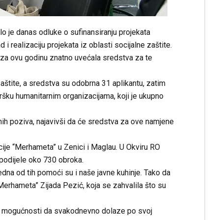
lo je danas odluke o sufinansiranju projekata
i realizaciju projekata iz oblasti socijalne zaštite.
 za ovu godinu znatno uvećala sredstva za te
aštite, a sredstva su odobrna 31 aplikantu, zatim
ršku humanitarnim organizacijama, koji je ukupno
nih poziva, najavivši da će sredstva za ove namjene
je “Merhameta” u Zenici i Maglau. U Okviru RO
 podijele oko 730 obroka.
dna od tih pomoći su i naše javne kuhinje. Tako da
rhameta” Zijada Pezić, koja se zahvalila što su
isu u mogućnosti da svakodnevno dolaze po svoj