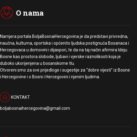
O nama
Namjera portala BoljaBosnaiHercegovina je da predstavi privredna,
naučna, kulturna, sportska i općenito ljudska postignuća Bosanaca i
Hercegovaca u domovini i dijaspori, te da na taj način afirmira Ideju
Bosne kao prostora slobode, ljubavi i vjerske raznolikosti koja je
duboko ukorijenjena u bosanskome tlu.
Otvoreni smo za sve prijedloge i sugestije za “dobre vijesti” iz Bosne
i Hercegovine i o Bosni i Hercegovini i njenim ljudima.
KONTAKT
boljabosnaihercegovina@gmail.com