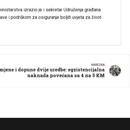
nistarstva izrazio je i sekretar Udruženja građana
ve i podrškom za osiguranje boljih uvjeta za život
NAREDNA
mjene i dopune dvije uredbe: egzistencijalna
naknada povećana sa 4 na 5 KM