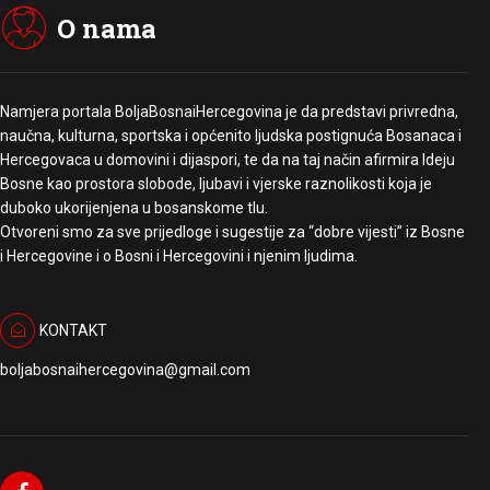
O nama
Namjera portala BoljaBosnaiHercegovina je da predstavi privredna,
naučna, kulturna, sportska i općenito ljudska postignuća Bosanaca i
Hercegovaca u domovini i dijaspori, te da na taj način afirmira Ideju
Bosne kao prostora slobode, ljubavi i vjerske raznolikosti koja je
duboko ukorijenjena u bosanskome tlu.
Otvoreni smo za sve prijedloge i sugestije za “dobre vijesti” iz Bosne
i Hercegovine i o Bosni i Hercegovini i njenim ljudima.
KONTAKT
boljabosnaihercegovina@gmail.com