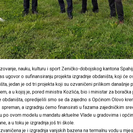
azovanje, nauku, kulturu i sport Zeničko-dobojskog kantona Spah
as ugovor o sufinansiranju projekta izgradnje obdaništa, koji će
šta, jedan je od tri projekta koji su ozvaničeni prilikom današnje
, a u kojoj je, pored ministra Kozlića, bio i ministar za boračka 
e obdaništa, opredijelili smo se da zajedno s Općinom Olovo kr
je spreman, a izgradnju ćemo finansirati u fazama zajedničkim sre
su po ovom modelu u mandatu aktuelne Vlade u gradovima i općina
ne, a u toku je izgradnja još tri škole.
vaničena je i izgradnja vanjskih bazena na termalnu vodu u mjestu 