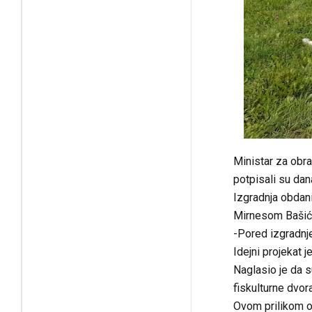
Ministar za obr
potpisali su dan
Izgradnja obdani
Mirnesom Bašićem
-Pored izgradnj
Idejni projekat 
Naglasio je da 
fiskulturne dvora
Ovom prilikom oz