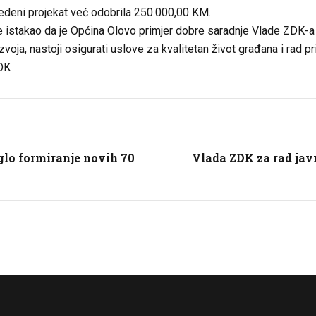
edeni projekat već odobrila 250.000,00 KM.
e istakao da je Općina Olovo primjer dobre saradnje Vlade ZDK-a i
voja, nastoji osigurati uslove za kvalitetan život građana i rad 
DK
lo formiranje novih 70
Vlada ZDK za rad jav