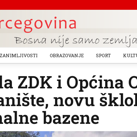
ZANIMLJIVOSTI
OBRAZOVANJE
SPORT
KULT
a ZDK i Općina 
nište, novu šklo
malne bazene