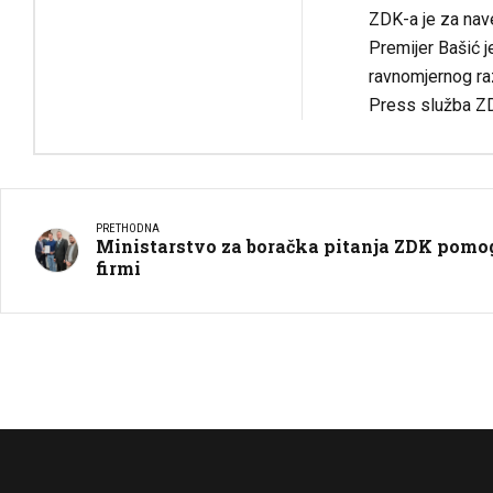
ZDK-a je za nav
Premijer Bašić j
ravnomjernog raz
Press služba Z
PRETHODNA
Ministarstvo za boračka pitanja ZDK pomog
firmi