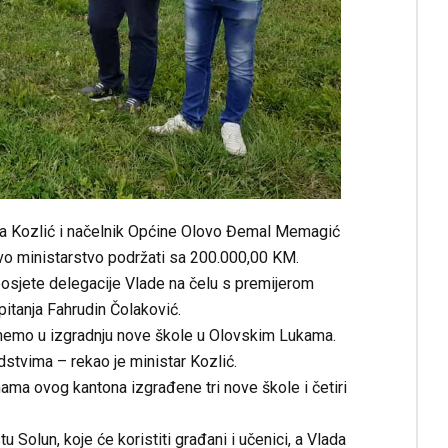
ija Kozlić i načelnik Općine Olovo Đemal Memagić
 ovo ministarstvo podržati sa 200.000,00 KM.
 posjete delegacije Vlade na čelu s premijerom
pitanja Fahrudin Čolaković.
enemo u izgradnju nove škole u Olovskim Lukama.
dstvima – rekao je ministar Kozlić.
ma ovog kantona izgrađene tri nove škole i četiri
Solun, koje će koristiti građani i učenici, a Vlada