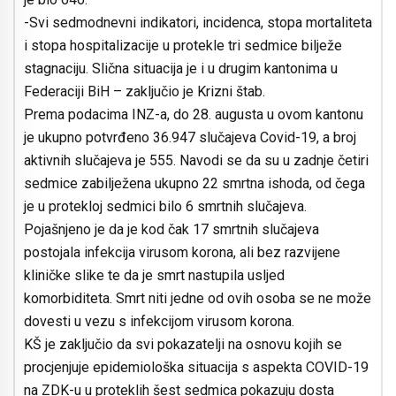
-Svi sedmodnevni indikatori, incidenca, stopa mortaliteta
i stopa hospitalizacije u protekle tri sedmice bilježe
stagnaciju. Slična situacija je i u drugim kantonima u
Federaciji BiH – zaključio je Krizni štab.
Prema podacima INZ-a, do 28. augusta u ovom kantonu
je ukupno potvrđeno 36.947 slučajeva Covid-19, a broj
aktivnih slučajeva je 555. Navodi se da su u zadnje četiri
sedmice zabilježena ukupno 22 smrtna ishoda, od čega
je u protekloj sedmici bilo 6 smrtnih slučajeva.
Pojašnjeno je da je kod čak 17 smrtnih slučajeva
postojala infekcija virusom korona, ali bez razvijene
kliničke slike te da je smrt nastupila usljed
komorbiditeta. Smrt niti jedne od ovih osoba se ne može
dovesti u vezu s infekcijom virusom korona.
KŠ je zaključio da svi pokazatelji na osnovu kojih se
procjenjuje epidemiološka situacija s aspekta COVID-19
na ZDK-u u proteklih šest sedmica pokazuju dosta