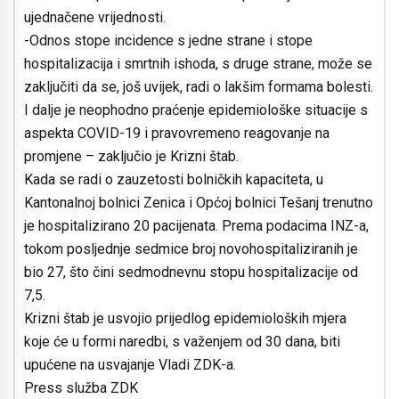
ujednačene vrijednosti.
-Odnos stope incidence s jedne strane i stope
hospitalizacija i smrtnih ishoda, s druge strane, može se
zaključiti da se, još uvijek, radi o lakšim formama bolesti.
I dalje je neophodno praćenje epidemiološke situacije s
aspekta COVID-19 i pravovremeno reagovanje na
promjene – zaključio je Krizni štab.
Kada se radi o zauzetosti bolničkih kapaciteta, u
Kantonalnoj bolnici Zenica i Općoj bolnici Tešanj trenutno
je hospitalizirano 20 pacijenata. Prema podacima INZ-a,
tokom posljednje sedmice broj novohospitaliziranih je
bio 27, što čini sedmodnevnu stopu hospitalizacije od
7,5.
Krizni štab je usvojio prijedlog epidemioloških mjera
koje će u formi naredbi, s važenjem od 30 dana, biti
upućene na usvajanje Vladi ZDK-a.
Press služba ZDK