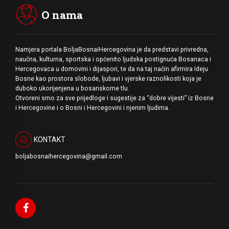
O nama
Namjera portala BoljaBosnaiHercegovina je da predstavi privredna,
naučna, kulturna, sportska i općenito ljudska postignuća Bosanaca i
Hercegovaca u domovini i dijaspori, te da na taj način afirmira Ideju
Bosne kao prostora slobode, ljubavi i vjerske raznolikosti koja je
duboko ukorijenjena u bosanskome tlu.
Otvoreni smo za sve prijedloge i sugestije za “dobre vijesti” iz Bosne
i Hercegovine i o Bosni i Hercegovini i njenim ljudima.
KONTAKT
boljabosnaihercegovina@gmail.com