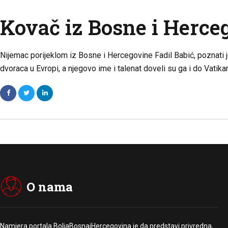
Kovač iz Bosne i Herce
Nijemac porijeklom iz Bosne i Hercegovine Fadil Babić, poznati je 
dvoraca u Evropi, a njegovo ime i talenat doveli su ga i do Vati
O nama
Namjera portala BoljaBosnaiHercegovina je da predstavi privredna,