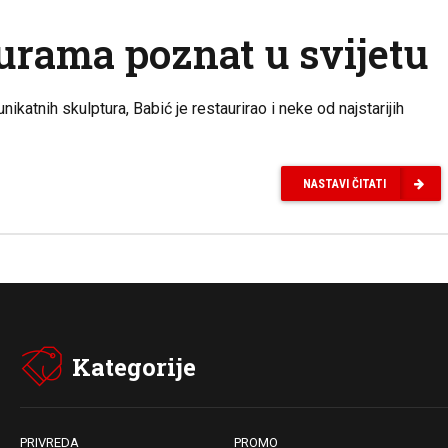
urama poznat u svijetu
ikatnih skulptura, Babić je restaurirao i neke od najstarijih
NASTAVI ČITATI
Kategorije
PRIVREDA
PROMO