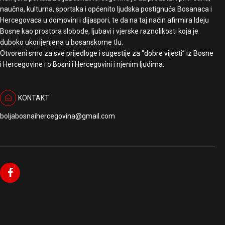
naučna, kulturna, sportska i općenito ljudska postignuća Bosanaca i
Hercegovaca u domovini i dijaspori, te da na taj način afirmira Ideju
Bosne kao prostora slobode, ljubavi i vjerske raznolikosti koja je
duboko ukorijenjena u bosanskome tlu.
Otvoreni smo za sve prijedloge i sugestije za “dobre vijesti” iz Bosne
i Hercegovine i o Bosni i Hercegovini i njenim ljudima.
KONTAKT
boljabosnaihercegovina@gmail.com