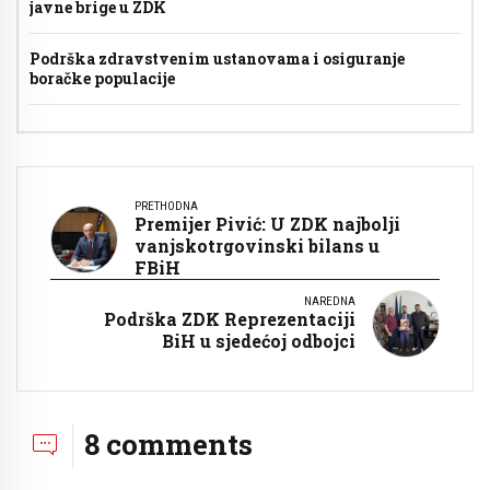
javne brige u ZDK
Podrška zdravstvenim ustanovama i osiguranje
boračke populacije
PRETHODNA
Premijer Pivić: U ZDK najbolji
vanjskotrgovinski bilans u
FBiH
NAREDNA
Podrška ZDK Reprezentaciji
BiH u sjedećoj odbojci
8 comments