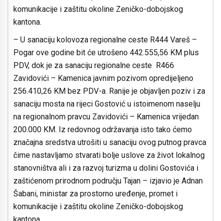
komunikacije i zaštitu okoline Zeničko-dobojskog
kantona.
– U sanaciju kolovoza regionalne ceste R444 Vareš –
Pogar ove godine bit će utrošeno 442.555,56 KM plus
PDV, dok je za sanaciju regionalne ceste R466
Zavidovići – Kamenica javnim pozivom opredijeljeno
256.410,26 KM bez PDV-a. Ranije je objavljen poziv i za
sanaciju mosta na rijeci Gostović u istoimenom naselju
na regionalnom pravcu Zavidovići – Kamenica vrijedan
200.000 KM. Iz redovnog održavanja isto tako ćemo
značajna sredstva utrošiti u sanaciju ovog putnog pravca
čime nastavljamo stvarati bolje uslove za život lokalnog
stanovništva ali i za razvoj turizma u dolini Gostovića i
zaštićenom prirodnom području Tajan – izjavio je Adnan
Šabani, ministar za prostorno uređenje, promet i
komunikacije i zaštitu okoline Zeničko-dobojskog
kantona.