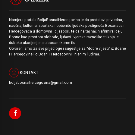
Namjera portala BoljaBosnaiHercegovina je da predstavi privredna,
naučna, kulturna, sportska i općenito ljudska postignuća Bosanaca i
Hercegovaca u domovini i dijaspori, te da na taj način afirmira Ideju
Bosne kao prostora slobode, ljubavi i vjerske raznolikosti koja je
duboko ukorijenjena u bosanskome tlu.
Otvoreni smo za sve prijedloge i sugestije za “dobre vijesti” iz Bosne
i Hercegovine i o Bosni i Hercegovini i njenim ljudima.
KONTAKT
boljabosnaihercegovina@gmail.com