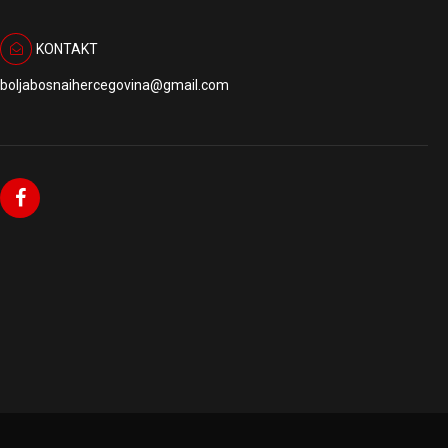
KONTAKT
boljabosnaihercegovina@gmail.com