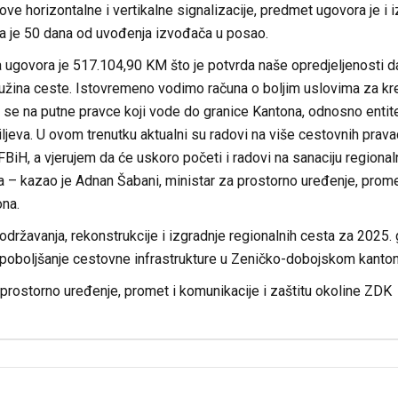
nove horizontalne i vertikalne signalizacije, predmet ugovora je 
a je 50 dana od uvođenja izvođača u posao.
 ugovora je 517.104,90 KM što je potvrda naše opredjeljenosti da
užina ceste. Istovremeno vodimo računa o boljim uslovima za kre
e na putne pravce koji vode do granice Kantona, odnosno entitet
iljeva. U ovom trenutku aktualni su radovi na više cestovnih pra
FBiH, a vjerujem da će uskoro početi i radovi na sanaciju regiona
– kazao je Adnan Šabani, ministar za prostorno uređenje, promet 
na.
održavanja, rekonstrukcije i izgradnje regionalnih cesta za 2025.
 poboljšanje cestovne infrastrukture u Zeničko-dobojskom kanton
prostorno uređenje, promet i komunikacije i zaštitu okoline ZDK