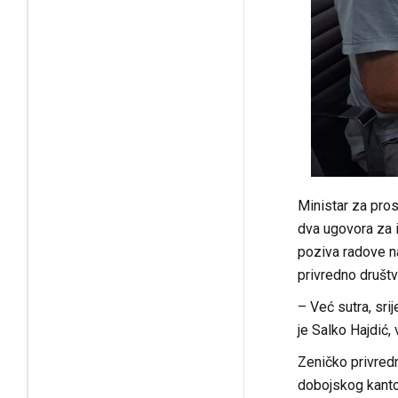
populacije
Ministar za pro
dva ugovora za i
poziva radove na
privredno društvo
– Već sutra, sri
je Salko Hajdić,
Zeničko privredn
dobojskog kanton