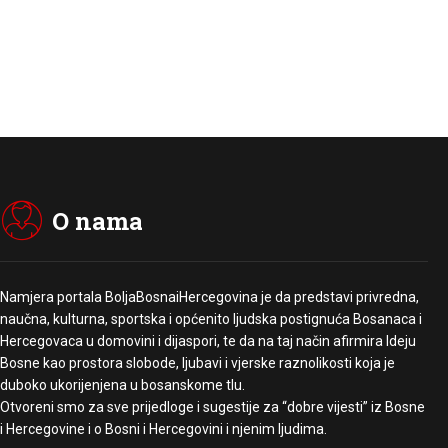
O nama
Namjera portala BoljaBosnaiHercegovina je da predstavi privredna,
naučna, kulturna, sportska i općenito ljudska postignuća Bosanaca i
Hercegovaca u domovini i dijaspori, te da na taj način afirmira Ideju
Bosne kao prostora slobode, ljubavi i vjerske raznolikosti koja je
duboko ukorijenjena u bosanskome tlu.
Otvoreni smo za sve prijedloge i sugestije za “dobre vijesti” iz Bosne
i Hercegovine i o Bosni i Hercegovini i njenim ljudima.