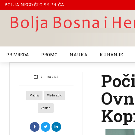
BOLJA NEGO ŠTO SE PRIČA...
PRIVREDA
PROMO
NAUKA
KUHANJE
Poči
17. Juna 2025
Ovna
Maglaj
Vlada ZDK
Kop
Zenica