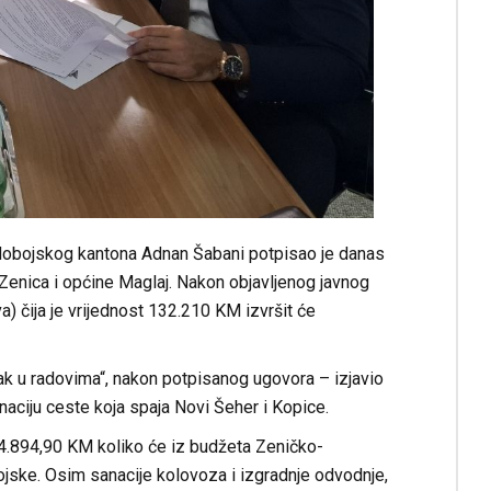
o-dobojskog kantona Adnan Šabani potpisao je danas
Zenica i općine Maglaj. Nakon objavljenog javnog
) čija je vrijednost 132.210 KM izvršit će
dak u radovima“, nakon potpisanog ugovora – izjavio
naciju ceste koja spaja Novi Šeher i Kopice.
384.894,90 KM koliko će iz budžeta Zeničko-
ojske. Osim sanacije kolovoza i izgradnje odvodnje,