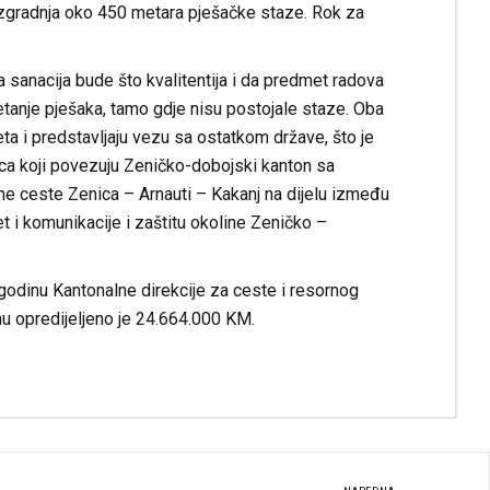
i izgradnja oko 450 metara pješačke staze. Rok za
 sanacija bude što kvalitentija i da predmet radova
tanje pješaka, tamo gdje nisu postojale staze. Oba
a i predstavljaju vezu sa ostatkom države, što je
vaca koji povezuju Zeničko-dobojski kanton sa
lne ceste Zenica – Arnauti – Kakanj na dijelu između
i komunikacije i zaštitu okoline Zeničko –
 godinu Kantonalne direkcije za ceste i resornog
u opredijeljeno je 24.664.000 KM.