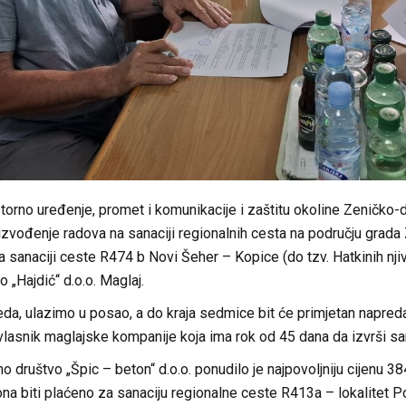
storno uređenje, promet i komunikacije i zaštitu okoline Zeničk
zvođenje radova na sanaciji regionalnih cesta na području grada 
 sanaciji ceste R474 b Novi Šeher – Kopice (do tzv. Hatkinih njiva
 „Hajdić“ d.o.o. Maglaj.
jeda, ulazimo u posao, a do kraja sedmice bit će primjetan napre
 vlasnik maglajske kompanije koja ima rok od 45 dana da izvrši sa
o društvo „Špic – beton“ d.o.o. ponudilo je najpovoljniju cijenu 
a biti plaćeno za sanaciju regionalne ceste R413a – lokalitet P