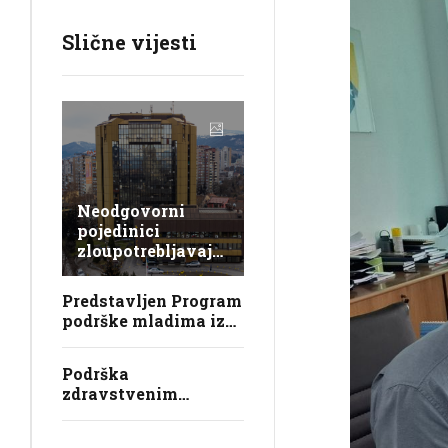
Slične vijesti
Neodgovorni
pojedinici
zloupotrebljavaju
Univerzitet u
Zenici, lažno se
Predstavljen Program
predstavljaju,
podrške mladima iz
krše zakon i
sistema javne brige u
obmanjuju
ZDK
javnost
Podrška
zdravstvenim
ustanovama i
osiguranje boračke