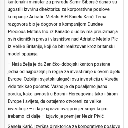
kantonalni ministar za privredu Samir Šibonjić danas su
ugostili izvršnu direktoricu za korporativne poslove
kompanije Adriatic Metals BiH Sanelu Karić. Tema
razgovora bio je dogovor s kompanijom Dundee
Precious Metals Inc. iz Kanade o uslovima preuzimanja
svih dioničkih prava i vlasništva nad Adriatic Metals Plc
iz Velike Britanije, koji će biti realizovan kroz britanski
model spajanja.
– Naša želja je da Zeničko-dobojski kanton postane
jedna od najpoželjnijih regija za investiranje u ovom dijelu
Evrope. Ozbiljni svjetski ulagači ovu investiciju u Varešu
vide tek kao početak. Važno je da pošaljemo jasnu
poruku, kako javnosti u Bosni i Hercegovini, tako i širom
Evrope i svijeta, da ostajemo otvoreni za velike
investicije – i da je upravo ovaj primjer smjer kojim
trebamo ići dalje – izjavio je premijer Nezir Pivić.
Sanela Karić, izvršna direktorica za korporativne poslove