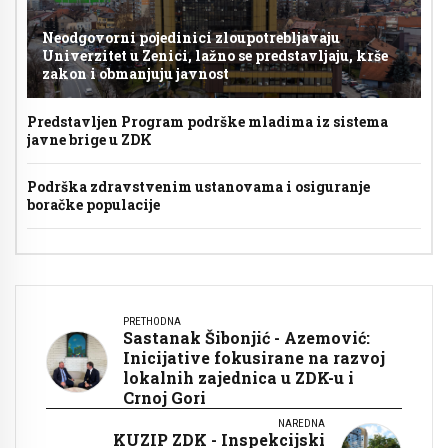
Neodgovorni pojedinici zloupotrebljavaju
Univerzitet u Zenici, lažno se predstavljaju, krše
zakon i obmanjuju javnost
Predstavljen Program podrške mladima iz sistema
javne brige u ZDK
Podrška zdravstvenim ustanovama i osiguranje
boračke populacije
PRETHODNA
Sastanak Šibonjić - Azemović:
Inicijative fokusirane na razvoj
lokalnih zajednica u ZDK-u i
Crnoj Gori
NAREDNA
KUZIP ZDK - Inspekcijski