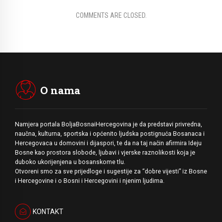
COMMENTS ARE CLOSED.
O nama
Namjera portala BoljaBosnaiHercegovina je da predstavi privredna,
naučna, kulturna, sportska i općenito ljudska postignuća Bosanaca i
Hercegovaca u domovini i dijaspori, te da na taj način afirmira Ideju
Bosne kao prostora slobode, ljubavi i vjerske raznolikosti koja je
duboko ukorijenjena u bosanskome tlu.
Otvoreni smo za sve prijedloge i sugestije za “dobre vijesti” iz Bosne
i Hercegovine i o Bosni i Hercegovini i njenim ljudima.
KONTAKT