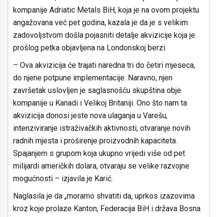
kompanije Adriatic Metals BiH, koja je na ovom projektu
angažovana već pet godina, kazala je da je s velikim
zadovoljstvom došla pojasniti detalje akvizicije koja je
prošlog petka objavljena na Londonskoj berzi.
– Ova akvizicija će trajati naredna tri do četiri mjeseca,
do njene potpune implementacije. Naravno, njen
završetak uslovljen je saglasnošću skupština obje
kompanije u Kanadi i Velikoj Britaniji. Ono što nam ta
akvizicija donosi jeste nova ulaganja u Varešu,
intenziviranje istraživačkih aktivnosti, otvaranje novih
radnih mjesta i proširenje proizvodnih kapaciteta.
Spajanjem s grupom koja ukupno vrijedi više od pet
milijardi američkih dolara, otvaraju se velike razvojne
mogućnosti – izjavila je Karić.
Naglasila je da „moramo shvatiti da, uprkos izazovima
kroz koje prolaze Kanton, Federacija BiH i država Bosna