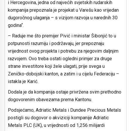
i Hercegovina, jedna od najvećih svjetskih rudarskih
kompanija prepoznala je projekat u Varešu kao vrijedan
dugoročnog ulaganja – s vizijom razvoja u narednih 30
godina“.
– Raduje me što premijer Pivić i ministar Šibonjić to u
potpunosti razumiju i podržavaju, jer prepoznaju
vrijednost ovog projekta i potrebu za njegovim daljnjim
razvojem. Ovo treba ostati ogledni primjer za druge
strane investitore koji žele ulagati, prije svega u
Zeničko-dobojski kanton, a zatim i u cijelu Federaciju –
istakla je Karić.
Dodala je da kompanija ostaje privržena svim prethodno
dogovorenim obavezama prema Kantonu.
Podsjećamo, Adriatic Metals i Dundee Precious Metals
postigli su dogovor o akviziciji kompanije Adriatic
Metals PLC (UK), u vrijednosti od 1,256 milijardi