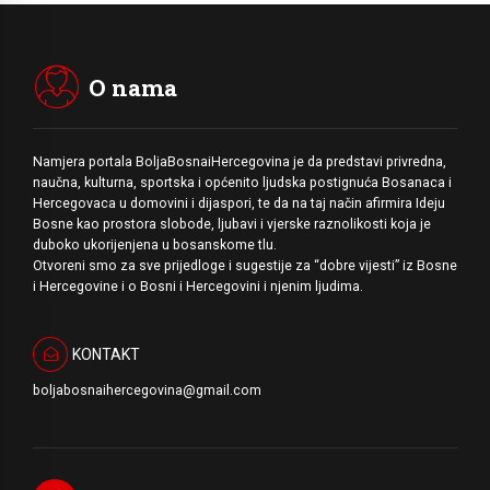
O nama
Namjera portala BoljaBosnaiHercegovina je da predstavi privredna,
naučna, kulturna, sportska i općenito ljudska postignuća Bosanaca i
Hercegovaca u domovini i dijaspori, te da na taj način afirmira Ideju
Bosne kao prostora slobode, ljubavi i vjerske raznolikosti koja je
duboko ukorijenjena u bosanskome tlu.
Otvoreni smo za sve prijedloge i sugestije za “dobre vijesti” iz Bosne
i Hercegovine i o Bosni i Hercegovini i njenim ljudima.
KONTAKT
boljabosnaihercegovina@gmail.com