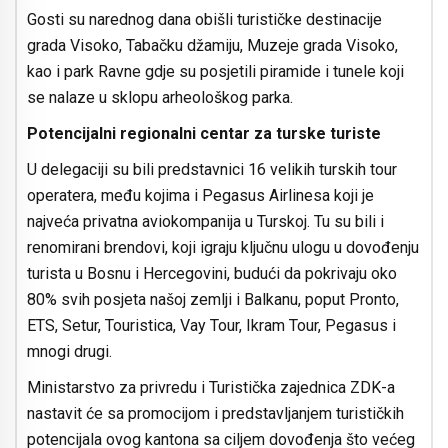
Gosti su narednog dana obišli turističke destinacije
grada Visoko, Tabačku džamiju, Muzeje grada Visoko,
kao i park Ravne gdje su posjetili piramide i tunele koji
se nalaze u sklopu arheološkog parka.
Potencijalni regionalni centar za turske turiste
U delegaciji su bili predstavnici 16 velikih turskih tour
operatera, među kojima i Pegasus Airlinesa koji je
najveća privatna aviokompanija u Turskoj. Tu su bili i
renomirani brendovi, koji igraju ključnu ulogu u dovođenju
turista u Bosnu i Hercegovini, budući da pokrivaju oko
80% svih posjeta našoj zemlji i Balkanu, poput Pronto,
ETS, Setur, Touristica, Vay Tour, Ikram Tour, Pegasus i
mnogi drugi.
Ministarstvo za privredu i Turistička zajednica ZDK-a
nastavit će sa promocijom i predstavljanjem turističkih
potencijala ovog kantona sa ciljem dovođenja što većeg