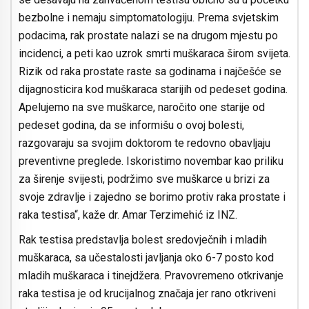
bezbolne i nemaju simptomatologiju. Prema svjetskim
podacima, rak prostate nalazi se na drugom mjestu po
incidenci, a peti kao uzrok smrti muškaraca širom svijeta.
Rizik od raka prostate raste sa godinama i najčešće se
dijagnosticira kod muškaraca starijih od pedeset godina.
Apelujemo na sve muškarce, naročito one starije od
pedeset godina, da se informišu o ovoj bolesti,
razgovaraju sa svojim doktorom te redovno obavljaju
preventivne preglede. Iskoristimo novembar kao priliku
za širenje svijesti, podržimo sve muškarce u brizi za
svoje zdravlje i zajedno se borimo protiv raka prostate i
raka testisa“, kaže dr. Amar Terzimehić iz INZ.
Rak testisa predstavlja bolest sredovječnih i mladih
muškaraca, sa učestalosti javljanja oko 6-7 posto kod
mladih muškaraca i tinejdžera. Pravovremeno otkrivanje
raka testisa je od krucijalnog značaja jer rano otkriveni