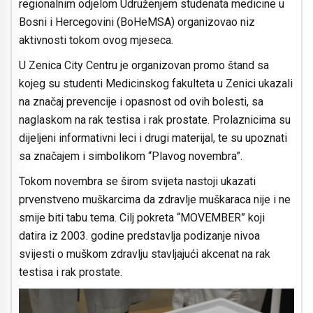
regionalnim odjelom Udruženjem studenata medicine u
Bosni i Hercegovini (BoHeMSA) organizovao niz
aktivnosti tokom ovog mjeseca.
U Zenica City Centru je organizovan promo štand sa
kojeg su studenti Medicinskog fakulteta u Zenici ukazali
na značaj prevencije i opasnost od ovih bolesti, sa
naglaskom na rak testisa i rak prostate. Prolaznicima su
dijeljeni informativni leci i drugi materijal, te su upoznati
sa značajem i simbolikom “Plavog novembra”.
Tokom novembra se širom svijeta nastoji ukazati
prvenstveno muškarcima da zdravlje muškaraca nije i ne
smije biti tabu tema. Cilj pokreta “MOVEMBER” koji
datira iz 2003. godine predstavlja podizanje nivoa
svijesti o muškom zdravlju stavljajući akcenat na rak
testisa i rak prostate.