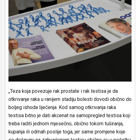
„Teza koja povezuje rak prostate i rak testisa je da
otkrivanje raka u ranijem stadiju bolesti dovodi obično do
boljeg ishoda liječenja. Kod samog otkrivanja raka
testisa bitno je dati akcenat na samopregled testisa koji
treba raditi jednom mjesečno, obično tokom tuširanja,
kupanja ili odmah poslije toga, jer same promjene koje
se dešavaju na zahvaćenom testisu obično su u početku