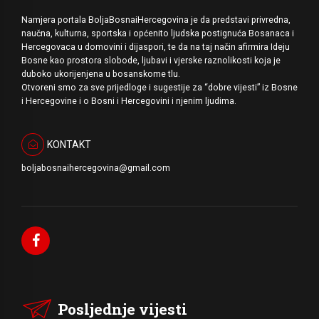
Namjera portala BoljaBosnaiHercegovina je da predstavi privredna,
naučna, kulturna, sportska i općenito ljudska postignuća Bosanaca i
Hercegovaca u domovini i dijaspori, te da na taj način afirmira Ideju
Bosne kao prostora slobode, ljubavi i vjerske raznolikosti koja je
duboko ukorijenjena u bosanskome tlu.
Otvoreni smo za sve prijedloge i sugestije za “dobre vijesti” iz Bosne
i Hercegovine i o Bosni i Hercegovini i njenim ljudima.
KONTAKT
boljabosnaihercegovina@gmail.com
Posljednje vijesti