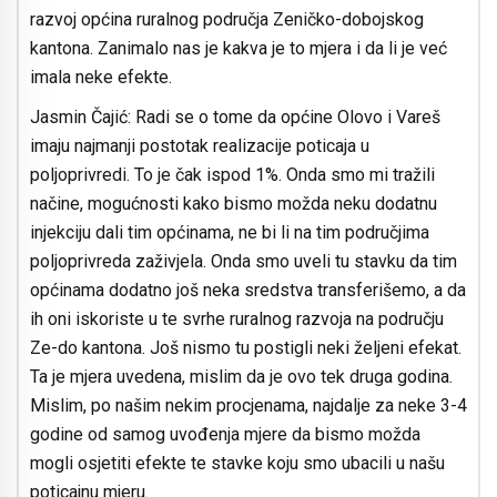
razvoj općina ruralnog područja Zeničko-dobojskog
kantona. Zanimalo nas je kakva je to mjera i da li je već
imala neke efekte.
Jasmin Čajić: Radi se o tome da općine Olovo i Vareš
imaju najmanji postotak realizacije poticaja u
poljoprivredi. To je čak ispod 1%. Onda smo mi tražili
načine, mogućnosti kako bismo možda neku dodatnu
injekciju dali tim općinama, ne bi li na tim područjima
poljoprivreda zaživjela. Onda smo uveli tu stavku da tim
općinama dodatno još neka sredstva transferišemo, a da
ih oni iskoriste u te svrhe ruralnog razvoja na području
Ze-do kantona. Još nismo tu postigli neki željeni efekat.
Ta je mjera uvedena, mislim da je ovo tek druga godina.
Mislim, po našim nekim procjenama, najdalje za neke 3-4
godine od samog uvođenja mjere da bismo možda
mogli osjetiti efekte te stavke koju smo ubacili u našu
poticajnu mjeru.