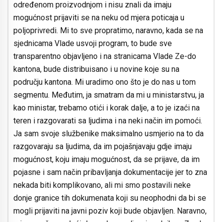
određenom proizvodnjom i nisu znali da imaju
mogućnost prijaviti se na neku od mjera poticaja u
poljoprivredi. Mi to sve propratimo, naravno, kada se na
sjednicama Vlade usvoji program, to bude sve
transparentno objavljeno i na stranicama Vlade Ze-do
kantona, bude distribuisano i u novine koje su na
području kantona. Mi uradimo ono što je do nas u tom
segmentu. Međutim, ja smatram da mi u ministarstvu, ja
kao ministar, trebamo otići i korak dalje, a to je izaći na
teren i razgovarati sa ljudima i na neki način im pomoći.
Ja sam svoje službenike maksimalno usmjerio na to da
razgovaraju sa ljudima, da im pojašnjavaju gdje imaju
mogućnost, koju imaju mogućnost, da se prijave, da im
pojasne i sam način pribavljanja dokumentacije jer to zna
nekada biti komplikovano, ali mi smo postavili neke
donje granice tih dokumenata koji su neophodni da bi se
mogli prijaviti na javni poziv koji bude objavljen. Naravno,