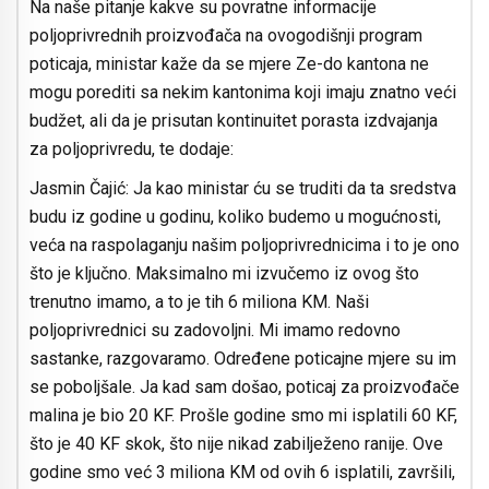
Na naše pitanje kakve su povratne informacije
poljoprivrednih proizvođača na ovogodišnji program
poticaja, ministar kaže da se mjere Ze-do kantona ne
mogu porediti sa nekim kantonima koji imaju znatno veći
budžet, ali da je prisutan kontinuitet porasta izdvajanja
za poljoprivredu, te dodaje:
Jasmin Čajić: Ja kao ministar ću se truditi da ta sredstva
budu iz godine u godinu, koliko budemo u mogućnosti,
veća na raspolaganju našim poljoprivrednicima i to je ono
što je ključno. Maksimalno mi izvučemo iz ovog što
trenutno imamo, a to je tih 6 miliona KM. Naši
poljoprivrednici su zadovoljni. Mi imamo redovno
sastanke, razgovaramo. Određene poticajne mjere su im
se poboljšale. Ja kad sam došao, poticaj za proizvođače
malina je bio 20 KF. Prošle godine smo mi isplatili 60 KF,
što je 40 KF skok, što nije nikad zabilježeno ranije. Ove
godine smo već 3 miliona KM od ovih 6 isplatili, završili,