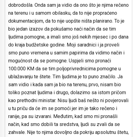
dobrodošla. Onda sam ja vidio da ono što je njima rečeno
na terenu i u samom obilasku, da to nije propraćeno
dokumentacijom, da to nije uopšte ništa planirano. To je
bio jedan izazov da pokušamo naći način da se tim
ljudima pomogne, a imali smo još nekih mjesec i po dana
do kraja budžetske godine. Moji saradnici i ja proveli
smo puno vremena u samim papirima da vidimo način i
mogućnost da se pomogne. Uspjeli smo pronaći
100.000 KM da se tim poljoprivrednicima pomogne u
ublažavanju te štete. Tim ljudima je to puno značilo. Ja
sam vidio i kada sam ja bio na terenu, prvo, nisam bio
toliko poznat ljudima i drugo, dolazimo sa istom pričom
kao prethodni ministar. Nisu ljudi baš nešto ni povjerovali
u tu priču da će im se pomoći jer im je tako rečeno i
ranije, pa su izvarani. Međutim, kad smo mi pronašli
način, kad smo dobili ta sredstva, ljudi su zvali da se
zahvale. Nije to njima dovoljno da pokriju apsolutnu štetu,