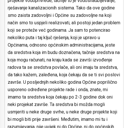
projekte vodoprivrede, tačnije to je vodosnadbijevanje,
rješavanje kanalizacionih sistema. Tako da ove godine
smo zaista zadovoljni i Općine su zadovoljne na koji
način smo to uspjeli realizovati, ali postoji jedan problem
koji se proteže već godinama. Ja sam to potencirao
nekoliko puta i taj ključ rješenja, koji je upravo u
Općinama, odnosno općinskim administracijama, jeste
da sredstva koja im budu doznačena, tačnije sredstva na
koja mogu računati, na kraju kada se završi izvođenje
radova ta se sredstva povlače, ali oni imaju ta sredstva,
da tako kažem, zaleđena, koja čekaju da se ti svi poslovi
završe. U posljednjih nekoliko godina Općine poprilično
usporeno određene projekte rade i onda, znate, mi
imamo ta sredstva koja čekaju po 2-3 godine dok oni
neki projekat završe. Ta sredstva bi možda mogli
usmjeriti u neke druge svrhe, u neke druge projekte koji
bi mogli biti prije završeni. Međutim, imamo mi tu i
razumijevanja, nije uvijek ni do Općine, ni do općinskih