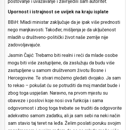
poštovanje i uvažavanje i zavrijedili sam autoritet.
Upornost i istrajnost se uvijek na kraju isplate
BBiH: Mladi ministar zaključuje da je ipak više prednosti
nego manjkavosti. Također, mišljenja je da uključenost
mladih u društveno-politički život naše zemlje nije
zadovoljavajuće.
Jasmin Čajić: Trebamo biti realni i reći da mlade osobe
mogu biti više zastupljene, da zaslužuju da budu više
zastupljene u samom društvenom životu Bosne i
Hercegovine. Te stvari možemo gledati dvojako. Ja sam
to rekao – pokušat ću se potruditi da moj mandat bude i
zbog toga uspješan. Naravno, na prvom mjestu su
obaveze i poslovi koje nosi ova funkcija i sama
odgovornost i zbog toga trebate se truditi da odgovorite
adekvatno samom zadatku, ali ja sam sebi na neki način
sam stavio taj teret na leđa. Želim poslati poruku svojim