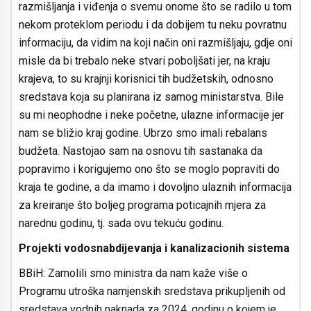
razmišljanja i viđenja o svemu onome što se radilo u tom
nekom proteklom periodu i da dobijem tu neku povratnu
informaciju, da vidim na koji način oni razmišljaju, gdje oni
misle da bi trebalo neke stvari poboljšati jer, na kraju
krajeva, to su krajnji korisnici tih budžetskih, odnosno
sredstava koja su planirana iz samog ministarstva. Bile
su mi neophodne i neke početne, ulazne informacije jer
nam se bližio kraj godine. Ubrzo smo imali rebalans
budžeta. Nastojao sam na osnovu tih sastanaka da
popravimo i korigujemo ono što se moglo popraviti do
kraja te godine, a da imamo i dovoljno ulaznih informacija
za kreiranje što boljeg programa poticajnih mjera za
narednu godinu, tj. sada ovu tekuću godinu.
Projekti vodosnabdijevanja i kanalizacionih sistema
BBiH: Zamolili smo ministra da nam kaže više o
Programu utroška namjenskih sredstava prikupljenih od
sredstava vodnih naknada za 2024. godinu o kojem je