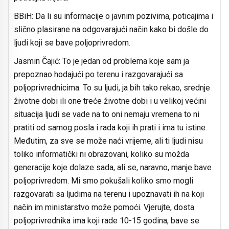
BBiH: Da li su informacije o javnim pozivima, poticajima i
slično plasirane na odgovarajući način kako bi došle do
ljudi koji se bave poljoprivredom.
Jasmin Čajić: To je jedan od problema koje sam ja
prepoznao hodajući po terenu i razgovarajući sa
poljoprivrednicima. To su ljudi, ja bih tako rekao, srednje
životne dobi ili one treće životne dobi i u velikoj većini
situacija ljudi se vade na to oni nemaju vremena to ni
pratiti od samog posla i rada koji ih prati i ima tu istine.
Međutim, za sve se može naći vrijeme, ali ti ljudi nisu
toliko informatički ni obrazovani, koliko su možda
generacije koje dolaze sada, ali se, naravno, manje bave
poljoprivredom. Mi smo pokušali koliko smo mogli
razgovarati sa ljudima na terenu i upoznavati ih na koji
način im ministarstvo može pomoći. Vjerujte, dosta
poljoprivrednika ima koji rade 10-15 godina, bave se