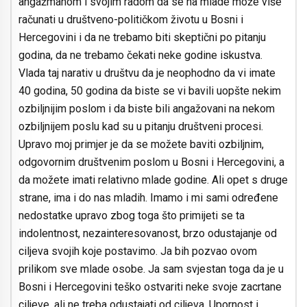
angažmanom i svojim radom da se na mlade može više
računati u društveno-političkom životu u Bosni i
Hercegovini i da ne trebamo biti skeptični po pitanju
godina, da ne trebamo čekati neke godine iskustva.
Vlada taj narativ u društvu da je neophodno da vi imate
40 godina, 50 godina da biste se vi bavili uopšte nekim
ozbiljnijim poslom i da biste bili angažovani na nekom
ozbiljnijem poslu kad su u pitanju društveni procesi.
Upravo moj primjer je da se možete baviti ozbiljnim,
odgovornim društvenim poslom u Bosni i Hercegovini, a
da možete imati relativno mlade godine. Ali opet s druge
strane, ima i do nas mladih. Imamo i mi sami određene
nedostatke upravo zbog toga što primijeti se ta
indolentnost, nezainteresovanost, brzo odustajanje od
ciljeva svojih koje postavimo. Ja bih pozvao ovom
prilikom sve mlade osobe. Ja sam svjestan toga da je u
Bosni i Hercegovini teško ostvariti neke svoje zacrtane
ciljeve, ali ne treba odustajati od ciljeva. Upornost i