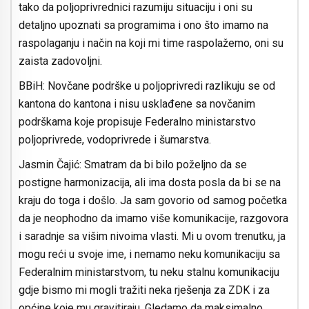
tako da poljoprivrednici razumiju situaciju i oni su
detaljno upoznati sa programima i ono što imamo na
raspolaganju i način na koji mi time raspolažemo, oni su
zaista zadovoljni.
BBiH: Novčane podrške u poljoprivredi razlikuju se od
kantona do kantona i nisu usklađene sa novčanim
podrškama koje propisuje Federalno ministarstvo
poljoprivrede, vodoprivrede i šumarstva.
Jasmin Čajić: Smatram da bi bilo poželjno da se
postigne harmonizacija, ali ima dosta posla da bi se na
kraju do toga i došlo. Ja sam govorio od samog početka
da je neophodno da imamo više komunikacije, razgovora
i saradnje sa višim nivoima vlasti. Mi u ovom trenutku, ja
mogu reći u svoje ime, i nemamo neku komunikaciju sa
Federalnim ministarstvom, tu neku stalnu komunikaciju
gdje bismo mi mogli tražiti neka rješenja za ZDK i za
općine koje mu gravitiraju. Gledamo da maksimalno