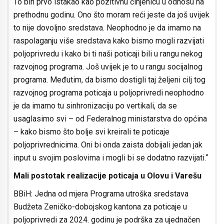
To bih prvo istakao kao pozitivnu činjenicu u odnosu na
prethodnu godinu. Ono što moram reći jeste da još uvijek
to nije dovoljno sredstava. Neophodno je da imamo na
raspolaganju više sredstava kako bismo mogli razvijati
poljoprivredu i kako bi ti naši poticaji bili u rangu nekog
razvojnog programa. Još uvijek je to u rangu socijalnog
programa. Međutim, da bismo dostigli taj željeni cilj tog
razvojnog programa poticaja u poljoprivredi neophodno
je da imamo tu sinhronizaciju po vertikali, da se
usaglasimo svi – od Federalnog ministarstva do općina
– kako bismo što bolje svi kreirali te poticaje
poljoprivrednicima. Oni bi onda zaista dobijali jedan jak
input u svojim poslovima i mogli bi se dodatno razvijati.“
Mali postotak realizacije poticaja u Olovu i Varešu
BBiH: Jedna od mjera Programa utroška sredstava
Budžeta Zeničko-dobojskog kantona za poticaje u
poljoprivredi za 2024. godinu je podrška za ujednačen