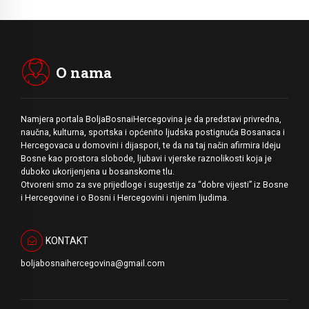
O nama
Namjera portala BoljaBosnaiHercegovina je da predstavi privredna,
naučna, kulturna, sportska i općenito ljudska postignuća Bosanaca i
Hercegovaca u domovini i dijaspori, te da na taj način afirmira Ideju
Bosne kao prostora slobode, ljubavi i vjerske raznolikosti koja je
duboko ukorijenjena u bosanskome tlu.
Otvoreni smo za sve prijedloge i sugestije za “dobre vijesti” iz Bosne
i Hercegovine i o Bosni i Hercegovini i njenim ljudima.
KONTAKT
boljabosnaihercegovina@gmail.com