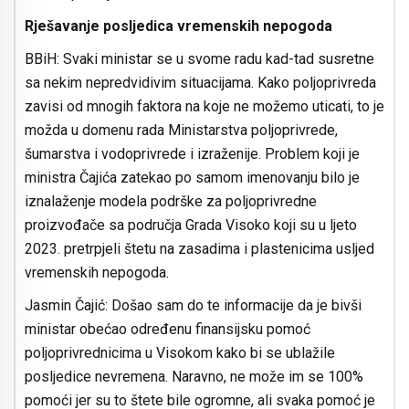
Rješavanje posljedica vremenskih nepogoda
BBiH: Svaki ministar se u svome radu kad-tad susretne
sa nekim nepredvidivim situacijama. Kako poljoprivreda
zavisi od mnogih faktora na koje ne možemo uticati, to je
možda u domenu rada Ministarstva poljoprivrede,
šumarstva i vodoprivrede i izraženije. Problem koji je
ministra Čajića zatekao po samom imenovanju bilo je
iznalaženje modela podrške za poljoprivredne
proizvođače sa područja Grada Visoko koji su u ljeto
2023. pretrpjeli štetu na zasadima i plastenicima usljed
vremenskih nepogoda.
Jasmin Čajić: Došao sam do te informacije da je bivši
ministar obećao određenu finansijsku pomoć
poljoprivrednicima u Visokom kako bi se ublažile
posljedice nevremena. Naravno, ne može im se 100%
pomoći jer su to štete bile ogromne, ali svaka pomoć je