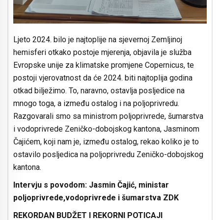
Ljeto 2024. bilo je najtoplije na sjevernoj Zemljinoj
hemisferi otkako postoje mjerenja, objavila je služba
Evropske unije za klimatske promjene Copernicus, te
postoji vjerovatnost da će 2024. biti najtoplija godina
otkad bilježimo. To, naravno, ostavlja posljedice na
mnogo toga, a između ostalog i na poljoprivredu.
Razgovarali smo sa ministrom poljoprivrede, šumarstva
i vodoprivrede Zeničko-dobojskog kantona, Jasminom
Čajićem, koji nam je, između ostalog, rekao koliko je to
ostavilo posljedica na poljoprivredu Zeničko-dobojskog
kantona.
Intervju s povodom: Jasmin Čajić, ministar
poljoprivrede,vodoprivrede i šumarstva ZDK
REKORDAN BUDŽET I REKORNI POTICAJI