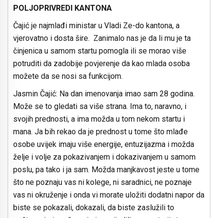
POLJOPRIVREDI KANTONA
Čajić je najmlađi ministar u Vladi Ze-do kantona, a
vjerovatno i dosta šire. Zanimalo nas je da li mu je ta
činjenica u samom startu pomogla ili se morao više
potruditi da zadobije povjerenje da kao mlada osoba
možete da se nosi sa funkcijom.
Jasmin Čajić: Na dan imenovanja imao sam 28 godina.
Može se to gledati sa više strana. Ima to, naravno, i
svojih prednosti, a ima možda u tom nekom startu i
mana. Ja bih rekao da je prednost u tome što mlađe
osobe uvijek imaju više energije, entuzijazma i možda
želje i volje za pokazivanjem i dokazivanjem u samom
poslu, pa tako i ja sam. Možda manjkavost jeste u tome
što ne poznaju vas ni kolege, ni saradnici, ne poznaje
vas ni okruženje i onda vi morate uložiti dodatni napor da
biste se pokazali, dokazali, da biste zaslužili to