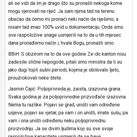
ali se vidi da im je drago što su pronašli nekoga kome
mogu vjerovati na riječ. Ja sam njima tad na terenu
obećao da ćemo mi pronaći neki način da riješimo, a
nisam tad imao 100% uvid u dokumentaciju. Onda smo
sve raspoložive snage usmjerili na to da u tih mjesec
dana pronađemo način i, hvala Bogu, pronašli smo.
BBiH: S obzirom na to da ove godine Ze-do kanton nisu
zadesile slične nepogode, pitali smo ministra da li su
jako dugi topli sušni periodi, kojima je obilovalo ljeto,
prouzrokovali neke štete.
Jasmin Čajić: Poljoprivreda je, zaista, izazovna grana.
Svaka godina je za poljoprivredne prizvođače izazovna.
Nema tu razlike. Pojavi se grad, uništi vam određene
usjeve, pojavi se vjetar, pa vam i on uništi, imate sušu, pa
vam i ona uništi određenu neku poljoprivrednu
proizvodnju. Ja se divim ljudima koji su sve svoje
raspoložive kapacitete usmjerili da se bave