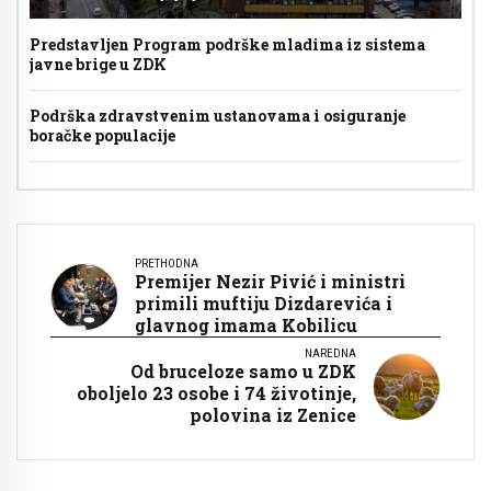
Predstavljen Program podrške mladima iz sistema
javne brige u ZDK
Podrška zdravstvenim ustanovama i osiguranje
boračke populacije
PRETHODNA
Premijer Nezir Pivić i ministri
primili muftiju Dizdarevića i
glavnog imama Kobilicu
NAREDNA
Od bruceloze samo u ZDK
oboljelo 23 osobe i 74 životinje,
polovina iz Zenice