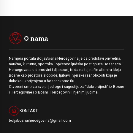
O nama
Namjera portala BoljaBosnaiHercegovina je da predstavi privredna,
naučna, kulturna, sportska i općenito ljudska postignuća Bosanaca i
Hercegovaca u domovini i dijaspori, te da na taj način afirmira Ideju
Bosne kao prostora slobode, ljubavi i vjerske raznolikosti koja je
duboko ukorijenjena u bosanskome tlu.
Otvoreni smo za sve prijedloge i sugestije za “dobre vijesti” iz Bosne
i Hercegovine i o Bosni i Hercegovini i njenim ljudima.
KONTAKT
boljabosnaihercegovina@gmail.com