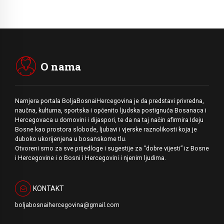
O nama
Namjera portala BoljaBosnaiHercegovina je da predstavi privredna,
naučna, kulturna, sportska i općenito ljudska postignuća Bosanaca i
Hercegovaca u domovini i dijaspori, te da na taj način afirmira Ideju
Bosne kao prostora slobode, ljubavi i vjerske raznolikosti koja je
duboko ukorijenjena u bosanskome tlu.
Otvoreni smo za sve prijedloge i sugestije za “dobre vijesti” iz Bosne
i Hercegovine i o Bosni i Hercegovini i njenim ljudima.
KONTAKT
boljabosnaihercegovina@gmail.com