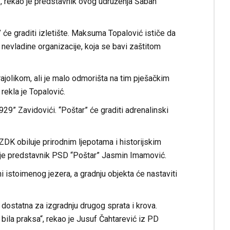
“, rekao je predstavnik ovog udruženja Šaban
 će graditi izletište. Maksuma Topalović ističe da
 nevladine organizacije, koja se bavi zaštitom
ajolikom, ali je malo odmorišta na tim pješačkim
rekla je Topalović.
29” Zavidovići. “Poštar” će graditi adrenalinski
. ZDK obiluje prirodnim ljepotama i historijskim
ao je predstavnik PSD “Poštar” Jasmin Imamović.
 istoimenog jezera, a gradnju objekta će nastaviti
 dostatna za izgradnju drugog sprata i krova.
 bila praksa“, rekao je Jusuf Čahtarević iz PD