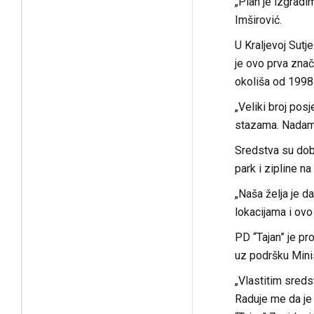
„Plan je izgradi
Imširović.
U Kraljevoj Sutj
je ovo prva znač
okoliša od 1998.
„Veliki broj pos
stazama. Nadam s
Sredstva su dobi
park i zipline n
„Naša želja je da
lokacijama i ovo
PD “Tajan” je pr
uz podršku Minis
„Vlastitim sreds
Raduje me da je 