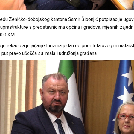
redu Zeničko-dobojskog kantona Samir Šibonjić potpisao je ugovor
 suprastrukture s predstavnicima općina i gradova, mjesnih zajed
.000 KM.
ć je rekao da je jačanje turizma jedan od prioriteta ovog ministars
i put pravo učešća su imala i udruženja građana.