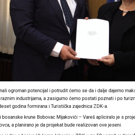
ali ogroman potencijal i potrudit ćemo se da i dalje dajemo mak
aznim industrijama, a zasigurno ćemo postati poznati i po turizmu
eset godina formirana i Turistička zajednica ZDK-a.
i bosanske krune Bobovac Mijakovići – Vareš apliciralo je s pro
ca, a planirano je da projekat bude realizovan ove jeseni.