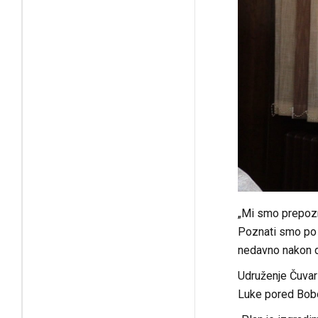
„Mi smo prepozn
Poznati smo po r
nedavno nakon d
Udruženje Čuvar
Luke pored Bobov