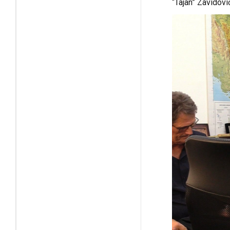
“Tajan” Zavidović