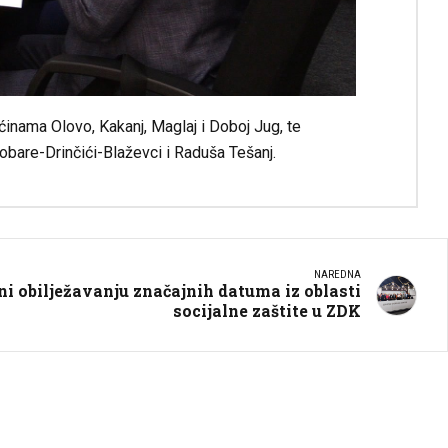
inama Olovo, Kakanj, Maglaj i Doboj Jug, te
obare-Drinčići-Blaževci i Raduša Tešanj.
NAREDNA
ni obilježavanju značajnih datuma iz oblasti
socijalne zaštite u ZDK