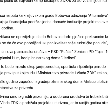
mo jednu od najvećih kamp lokacija u ZDK-u za 50 voznih jedinica
esci na putu ka kraljevskom gradu Bobovcu udruženje “Alternative”
ajnija finansijska podrška jedne domaće instiucije projektima ove
 godine.
jetilaca se opredjeljuje da do Bobovca dođe pječice prekrasnim kr
e da će ovo poboljšati ukupan kvalitet naše turističke ponude“, 
la i dva planiranska društva – PSD “Poštar” Zenica i PD “Tajan 19
a planini Hum, kod planinarskog doma “Jedinci”.
 to bude mjesto okupljanja porodica, sportista i ljubitelja prirode
 je pravi put kojim idu i Ministarstvo privrede i Vlada ZDK“, rek
ošle godine započeo izgradnju planinarskog doma Mašice u blizini
tarstva za privredu.
tvima smo izgradili prizemlje, a odobrena sredstva bi trebala biti
Vlada ZDK-a podržala projekte u turizmu, jer to ranijih godina nije