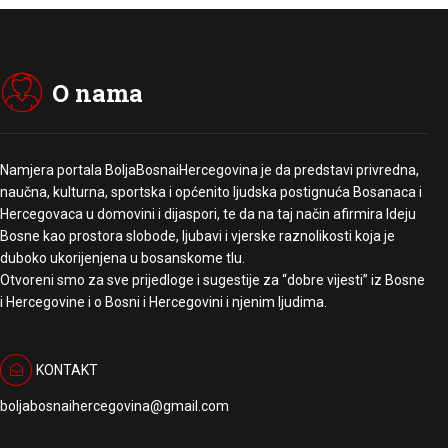
O nama
Namjera portala BoljaBosnaiHercegovina je da predstavi privredna,
naučna, kulturna, sportska i općenito ljudska postignuća Bosanaca i
Hercegovaca u domovini i dijaspori, te da na taj način afirmira Ideju
Bosne kao prostora slobode, ljubavi i vjerske raznolikosti koja je
duboko ukorijenjena u bosanskome tlu.
Otvoreni smo za sve prijedloge i sugestije za “dobre vijesti” iz Bosne
i Hercegovine i o Bosni i Hercegovini i njenim ljudima.
KONTAKT
boljabosnaihercegovina@gmail.com