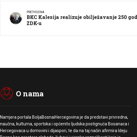
PRETHODNA
BKC Kalesija realizuje obilježavanje 250 g
ZDK-u
O nama
Namjera portala BoljaBosnaiHercegovina je da predstavi privredna,
naučna, kulturna, sportska i općenito ljudska postignuća Bosanaca i
Hercegovaca u domovini i dijaspori, te da na taj način afirmira Ideju