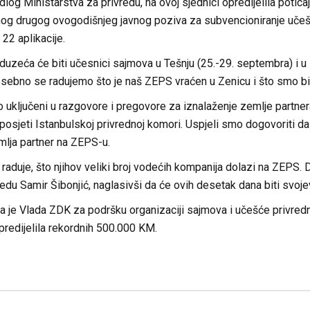
jedlog Ministarstva za privredu, na ovoj sjednici opredijelila po
g drugog ovogodišnjeg javnog poziva za subvencioniranje učeš
 22 aplikacije.
duzeća će biti učesnici sajmova u Tešnju (25.-29. septembra) i u 
sebno se radujemo što je naš ZEPS vraćen u Zenicu i što smo bili 
o uključeni u razgovore i pregovore za iznalaženje zemlje partne
posjeti Istanbulskoj privrednoj komori. Uspjeli smo dogovoriti d
mlja partner na ZEPS-u.
aduje, što njihov veliki broj vodećih kompanija dolazi na ZEPS. D
redu Samir Šibonjić, naglasivši da će ovih desetak dana biti svoje
 je Vlada ZDK za podršku organizaciji sajmova i učešće privred
predijelila rekordnih 500.000 KM.