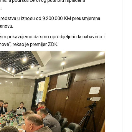
ma, a podrška će ovog puta biti isplaćena
…
a sredstva u iznosu od 9.200.000 KM preusmjerena
tanovu.
a ovim pokazujemo da smo opredijeljeni da nabavimo i
nove“, rekao je premijer ZDK.