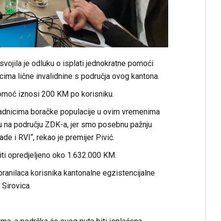
vojila je odluku o isplati jednokratne pomoći
cima lične invalidnine s područja ovog kantona.
pomoć iznosi 200 KM po korisniku.
adnicima boračke populacije u ovim vremenima
u na području ZDK-a, jer smo posebnu pažnju
de i RVI“, rekao je premijer Pivić.
iti opredjeljeno oko 1.632.000 KM.
ranilaca korisnika kantonalne egzistencijalne
 Sirovica.