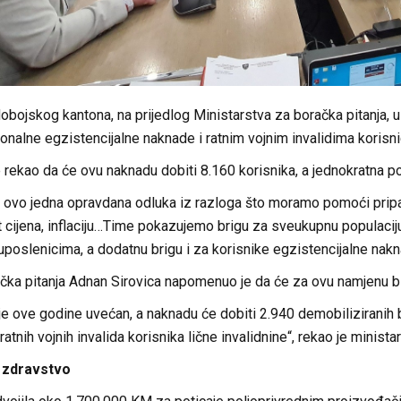
bojskog kantona, na prijedlog Ministarstva za boračka pitanja, us
onalne egzistencijalne naknade i ratnim vojnim invalidima korisni
e rekao da će ovu naknadu dobiti 8.160 korisnika, a jednokratna 
 ovo jedna opravdana odluka iz razloga što moramo pomoći prip
 cijena, inflaciju…Time pokazujemo brigu za sveukupnu populacij
uposlenicima, a dodatnu brigu i za korisnike egzistencijalne nakna
ačka pitanja Adnan Sirovica napomenuo je da će za ovu namjenu b
e ove godine uvećan, a naknadu će dobiti 2.940 demobiliziranih b
atnih vojnih invalida korisnika lične invalidnine“, rekao je ministar
i zdravstvo