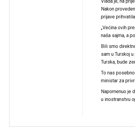
Vlada je, na pri
Nakon provedeno
prijave prihvatila
„Većina ovih pre
naša sajma, a po
Bili smo direktn
sam u Turskoj u 
Turska, bude ze
To nas posebno r
ministar za priv
Napomenuo je da
u inostranstvu o