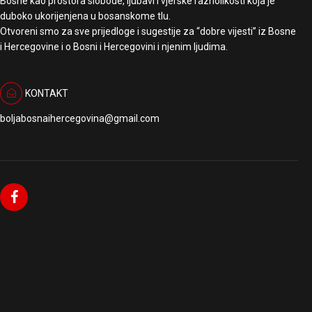
Bosne kao prostora slobode, ljubavi i vjerske raznolikosti koja je
duboko ukorijenjena u bosanskome tlu.
Otvoreni smo za sve prijedloge i sugestije za “dobre vijesti” iz Bosne
i Hercegovine i o Bosni i Hercegovini i njenim ljudima.
KONTAKT
boljabosnaihercegovina@gmail.com