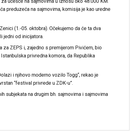
ticaj za učešće na sajmovima u iznosu oko 48.000 KM.
ća preduzeća na sajmovima, komisija je kao uredne
Zenici (1.-05. oktobra). Očekujemo da će ta dva
jedni od inicijatora.
ra za ZEPS i, zajedno s premijerom Pivićem, bio
a Istanbulska privredna komora, da Republika
olazi i njihovo moderno vozilo Togg“, rekao je
vrstan “festival privrede u ZDK-u”.
nih subjekata na drugim bh. sajmovima i sajmovima