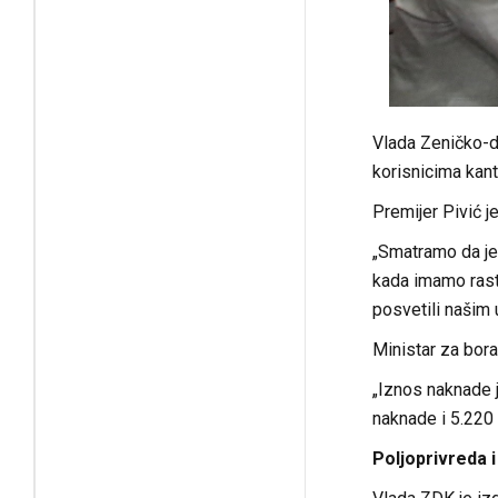
Vlada Zeničko-do
korisnicima kant
Premijer Pivić j
„Smatramo da je
kada imamo rast
posvetili našim 
Ministar za bor
„Iznos naknade j
naknade i 5.220 r
Poljoprivreda 