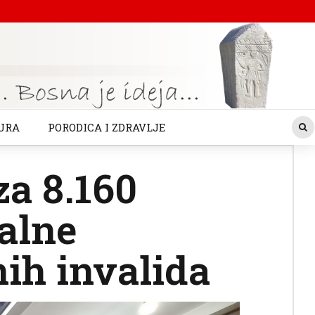
URA
PORODICA I ZDRAVLJE
a 8.160
jalne
nih invalida