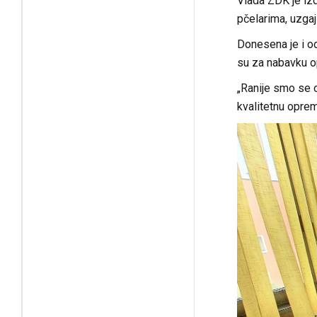
Vlada ZDK je izd
pčelarima, uzgaj
Donesena je i o
su za nabavku op
„Ranije smo se o
kvalitetnu oprem