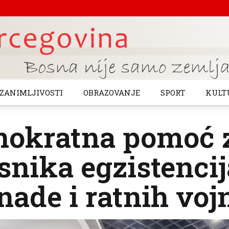
ZANIMLJIVOSTI
OBRAZOVANJE
SPORT
KULT
nokratna pomoć z
snika egzistenci
ade i ratnih voj