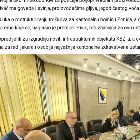
vojila oko 1.700.000 KM za poticaje poljoprivrednim proizvođači
ivačima goveda i svinja, proizvođačima gljiva, jagodičastog voća
dluka o restrukturiranju troškova za Kantonalnu bolnicu Zenica, 
reme koja će, naglasio je premijer Pivić, biti značajna za ovu us
predijelili za izgradnju novih infrastrukturnih objekata KBZ-a, 
u za rad ljekara i osoblja najvažnije kantonalne zdravstvene usta