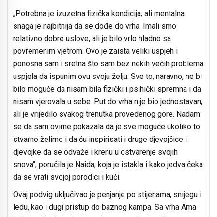
„Potrebna je izuzetna fizička kondicija, ali mentalna
snaga je najbitnija da se dođe do vrha. Imali smo
relativno dobre uslove, ali je bilo vrlo hladno sa
povremenim vjetrom. Ovo je zaista veliki uspjeh i
ponosna sam i sretna što sam bez nekih većih problema
uspjela da ispunim ovu svoju želju. Sve to, naravno, ne bi
bilo moguće da nisam bila fizički i psihički spremna i da
nisam vjerovala u sebe. Put do vrha nije bio jednostavan,
ali je vrijedilo svakog trenutka provedenog gore. Nadam
se da sam ovime pokazala da je sve moguće ukoliko to
stvarno želimo i da ću inspirisati i druge djevojčice i
djevojke da se odvaže i krenu u ostvarenje svojih
snova“, poručila je Naida, koja je istakla i kako jedva čeka
da se vrati svojoj porodici i kući.
Ovaj podvig uključivao je penjanje po stijenama, snijegu i
ledu, kao i dugi pristup do baznog kampa. Sa vrha Ama