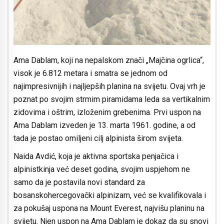
Ama Dablam, koji na nepalskom znači „Majčina ogrlica“,
visok je 6.812 metara i smatra se jednom od
najimpresivnijih i najljepših planina na svijetu. Ovaj vrh je
poznat po svojim strmim piramidama leda sa vertikalnim
zidovima i oštrim, izloženim grebenima. Prvi uspon na
Ama Dablam izveden je 13. marta 1961. godine, a od
tada je postao omiljeni cilj alpinista širom svijeta.
Naida Avdić, koja je aktivna sportska penjačica i
alpinistkinja već deset godina, svojim uspjehom ne
samo da je postavila novi standard za
bosanskohercegovački alpinizam, već se kvalifikovala i
za pokušaj uspona na Mount Everest, najvišu planinu na
svijetu. Njen uspon na Ama Dablam je dokaz da su snovi