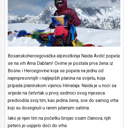
Bosanskohercegovačka alpinistkinja Naida Avdić popela
se na vrh Ama Dablam! Ovime je postala prva žena iz
Bosne i Hercegovine koja se popela na jednu od
najimpresivnijih i najljepših planina na svijetu, koja
pripada planinskom vijencu Himalaja. Naida je u noći sa
srijede na četvrtak u prvoj sedmici ovog mjeseca
predvodila svoj tim, kao jedina žena, sve do samog vrha
koji su dosegnuli u ranim jutarnjim satima.
Iako je njen tim na početku brojao osam članova, njih
petero je uspjelo doći do vrha.