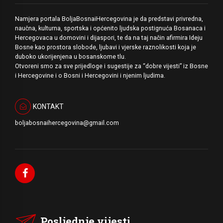
Namjera portala BoljaBosnaiHercegovina je da predstavi privredna,
naučna, kulturna, sportska i općenito ljudska postignuća Bosanaca i
Hercegovaca u domovini i dijaspori, te da na taj način afirmira Ideju
Bosne kao prostora slobode, ljubavi i vjerske raznolikosti koja je
duboko ukorijenjena u bosanskome tlu.
Otvoreni smo za sve prijedloge i sugestije za “dobre vijesti” iz Bosne
i Hercegovine i o Bosni i Hercegovini i njenim ljudima.
KONTAKT
boljabosnaihercegovina@gmail.com
Posljednje vijesti